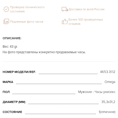
Проверка технического
Доставка по всей России
состояния
Более 100 проверенных
Подлинные фото часов
отзывов
ОПИСАНИЕ:
Вес: 43 gr.
На фото представлены конкретно продаваемые часы.
4653.31.12
НОМЕР МОДЕЛИ/REF.
Omega
МАРКА
Мужские - Часы унисекс
ПОЛ
35,3x31,2
ДИАМЕТР (MM)
1(отличное)
СОСТОЯНИЕ