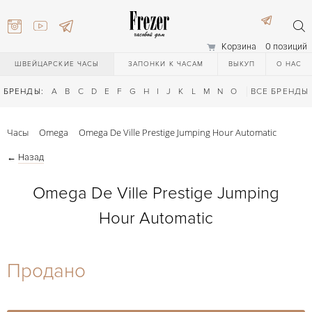
Корзина
0 позиций
ШВЕЙЦАРСКИЕ ЧАСЫ
ЗАПОНКИ К ЧАСАМ
ВЫКУП
О НАС
БРЕНДЫ:
A
B
C
D
E
F
G
H
I
J
K
L
M
N
O
P
ВСЕ БРЕНДЫ
Q
R
S
T
Часы
Omega
Omega De Ville Prestige Jumping Hour Automatic
←
Назад
Omega De Ville Prestige Jumping
Hour Automatic
) 111-27-44
Продано
) 111-27-44