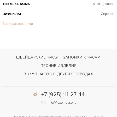
Автоподзавод
ТИП МЕХАНИЗМА
Серебро
ЦИФЕРБЛАТ
Все характеристики
Сапфировое стекло
СТЕКЛО
Прыгающий час
ФУНКЦИИ
De Ville Prestige Jumping Hour Automatic
МОДЕЛЬ
В наличии
СРОКИ ДОСТАВКИ
ШВЕЙЦАРСКИЕ ЧАСЫ
ЗАПОНКИ К ЧАСАМ
Черный
ЦВЕТ БРАСЛЕТА
ПРОЧИЕ ИЗДЕЛИЯ
Застежка с помощью шипа
ЗАСТЁЖКА
ВЫКУП ЧАСОВ В ДРУГИХ ГОРОДАХ
Арабские
ЦИФРЫ
+7 (925) 111-27-44
info@frezerhouse.ru