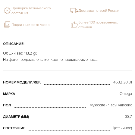
Проверка технического
Доставка по всей России
состояния
Более 100 проверенных
Подлинные фото часов
отзывов
ОПИСАНИЕ:
Общий вес: 113,2 gr.
На фото представлены конкретно продаваемые часы.
4632.30.31
НОМЕР МОДЕЛИ/REF.
Omega
МАРКА
Мужские - Часы унисекс
ПОЛ
38,7
ДИАМЕТР (MM)
1(отличное)
СОСТОЯНИЕ