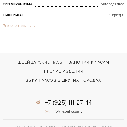
Автоподзавод
ТИП МЕХАНИЗМА
Серебро
ЦИФЕРБЛАТ
Все характеристики
Сапфировое стекло
СТЕКЛО
Дата
ФУНКЦИИ
De Ville Co-Axial Power Reserve
МОДЕЛЬ
В наличии
СРОКИ ДОСТАВКИ
ШВЕЙЦАРСКИЕ ЧАСЫ
ЗАПОНКИ К ЧАСАМ
Черный
ЦВЕТ БРАСЛЕТА
ПРОЧИЕ ИЗДЕЛИЯ
Застежка с помощью шипа
ЗАСТЁЖКА
ВЫКУП ЧАСОВ В ДРУГИХ ГОРОДАХ
Без цифр
ЦИФРЫ
+7 (925) 111-27-44
Omega 2627
КАЛИБР/МЕХАНИЗМ
info@frezerhouse.ru
48 часов
ЗАПАС ХОДА
Индикатор резерва хода
ПРОЧЕЕ