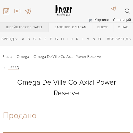
Корзина
0 позиций
ШВЕЙЦАРСКИЕ ЧАСЫ
ЗАПОНКИ К ЧАСАМ
ВЫКУП
О НАС
БРЕНДЫ:
A
B
C
D
E
F
G
H
I
J
K
L
M
N
O
P
ВСЕ БРЕНДЫ
Q
R
S
T
Часы
Omega
Omega De Ville Co-Axial Power Reserve
←
Назад
Omega De Ville Co-Axial Power
Reserve
) 111-27-44
Продано
) 111-27-44