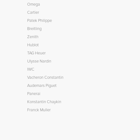
Omega
Cartier
Patek Philippe
Breitling
Zenith
Hublot
TAG Heuer
Ulysse Nardin
IWC
Vacheron Constantin
Audemars Piguet
Panerai
Konstantin Chaykin
Franck Muller