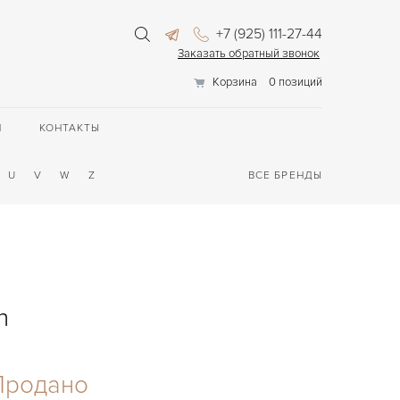
+7 (925) 111-27-44
Заказать обратный звонок
Корзина
0 позиций
П
КОНТАКТЫ
U
V
W
Z
ВСЕ БРЕНДЫ
h
Продано