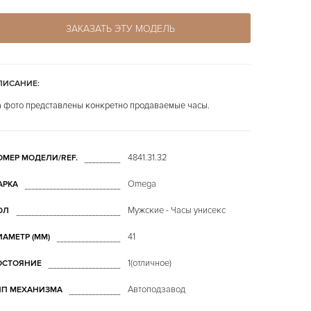
ЗАКАЗАТЬ ЭТУ МОДЕЛЬ
ПИСАНИЕ:
 фото представлены конкретно продаваемые часы.
4841.31.32
ОМЕР МОДЕЛИ/REF.
Omega
АРКА
Мужские - Часы унисекс
ОЛ
41
ИАМЕТР (MM)
1(отличное)
ОСТОЯНИЕ
Автоподзавод
ИП МЕХАНИЗМА