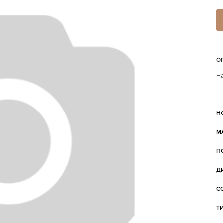
О
На
Н
М
П
Д
С
Т