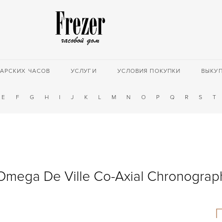
АРСКИХ ЧАСОВ
УСЛУГИ
УСЛОВИЯ ПОКУПКИ
ВЫКУ
E
F
G
H
I
J
K
L
M
N
O
P
Q
R
S
T
Omega De Ville Co-Axial Chronograp