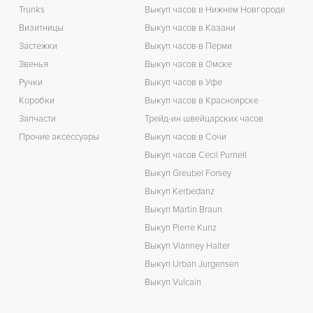
Trunks
Выкуп часов в Нижнем Новгороде
Визитницы
Выкуп часов в Казани
Застежки
Выкуп часов в Перми
Звенья
Выкуп часов в Омске
Ручки
Выкуп часов в Уфе
Коробки
Выкуп часов в Красноярске
Запчасти
Трейд-ин швейцарских часов
Прочие аксессуары
Выкуп часов в Сочи
Выкуп часов Cecil Purnell
Выкуп Greubel Forsey
Выкуп Kerbedanz
Выкуп Martin Braun
Выкуп Pierre Kunz
Выкуп Vianney Halter
Выкуп Urban Jurgensen
Выкуп Vulcain