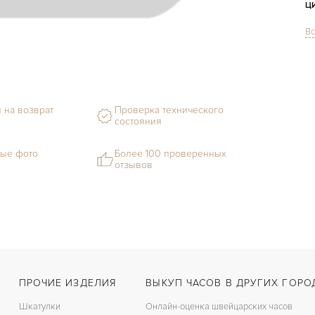
Ц
Вс
С
Ф
М
 на возврат
Проверка технического
Г
состояния
С
ые фото
Более 100 проверенных
отзывов
В
Ц
З
Ц
К
ПРОЧИЕ ИЗДЕЛИЯ
ВЫКУП ЧАСОВ В ДРУГИХ ГОРО
З
Шкатулки
Онлайн-оценка швейцарских часов