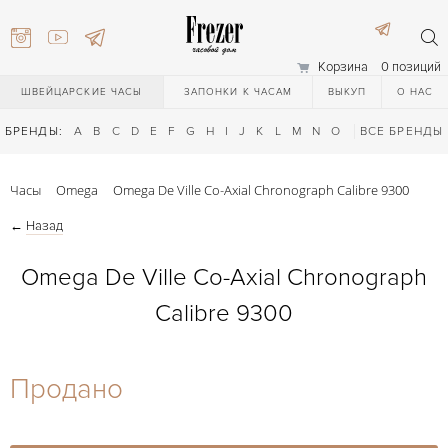
Корзина
0 позиций
ШВЕЙЦАРСКИЕ ЧАСЫ
ЗАПОНКИ К ЧАСАМ
ВЫКУП
О НАС
БРЕНДЫ:
A
B
C
D
E
F
G
H
I
J
K
L
M
N
O
P
ВСЕ БРЕНДЫ
Q
R
S
T
Часы
Omega
Omega De Ville Co-Axial Chronograph Calibre 9300
←
Назад
Omega De Ville Co-Axial Chronograph
Calibre 9300
) 111-27-44
Продано
) 111-27-44