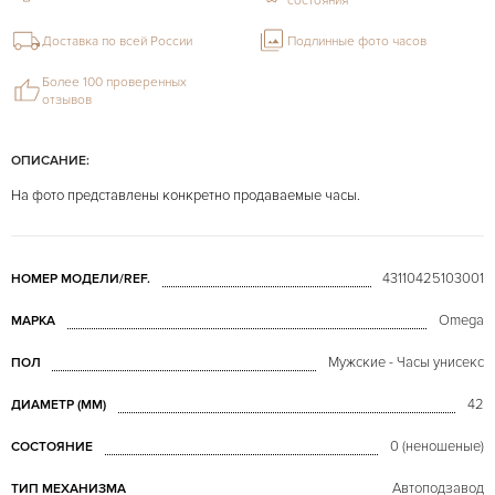
состояния
Доставка по всей России
Подлинные фото часов
Более 100 проверенных
отзывов
ОПИСАНИЕ:
На фото представлены конкретно продаваемые часы.
43110425103001
НОМЕР МОДЕЛИ/REF.
Omega
МАРКА
Мужские - Часы унисекс
ПОЛ
42
ДИАМЕТР (MM)
0 (неношеные)
СОСТОЯНИЕ
Автоподзавод
ТИП МЕХАНИЗМА