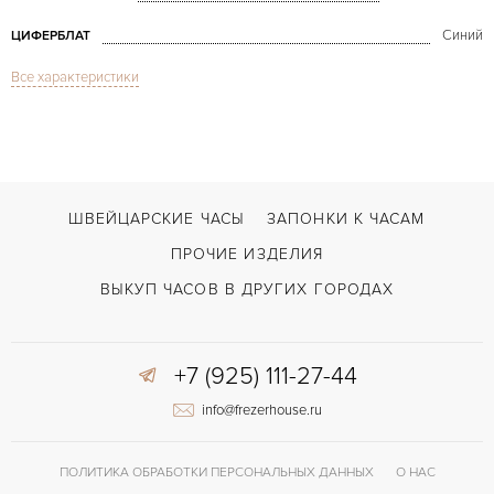
Синий
ЦИФЕРБЛАТ
Все характеристики
Сапфировое стекло
СТЕКЛО
De Ville Omega Co-Axial Chronograph Calibre 9300
МОДЕЛЬ
2013
ГОД ПРОИЗВОДСТВА
В наличии
СРОКИ ДОСТАВКИ
ШВЕЙЦАРСКИЕ ЧАСЫ
ЗАПОНКИ К ЧАСАМ
С документами, С футляром
ВОЗМОЖНОСТИ ДОСТАВКИ
ПРОЧИЕ ИЗДЕЛИЯ
Двойной сложности застежка
ЗАСТЁЖКА
ВЫКУП ЧАСОВ В ДРУГИХ ГОРОДАХ
Римские
ЦИФРЫ
+7 (925) 111-27-44
9300
КАЛИБР/МЕХАНИЗМ
info@frezerhouse.ru
60 часов
ЗАПАС ХОДА
Прозрачная задняя крышка
ПРОЧЕЕ
ПОЛИТИКА ОБРАБОТКИ ПЕРСОНАЛЬНЫХ ДАННЫХ
О НАС