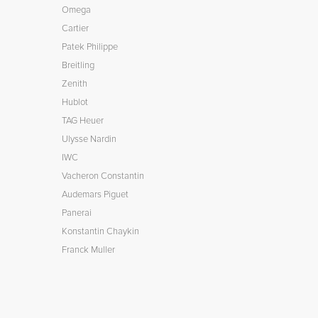
Omega
Cartier
Patek Philippe
Breitling
Zenith
Hublot
TAG Heuer
Ulysse Nardin
IWC
Vacheron Constantin
Audemars Piguet
Panerai
Konstantin Chaykin
Franck Muller