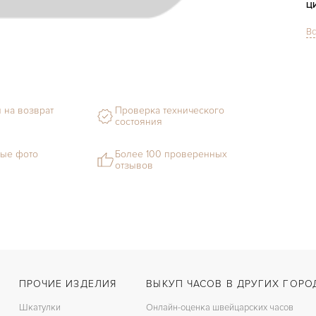
Ц
Вс
С
Ф
М
 на возврат
Проверка технического
С
состояния
Ц
ые фото
Более 100 проверенных
отзывов
З
Д
С
Ц
ПРОЧИЕ ИЗДЕЛИЯ
ВЫКУП ЧАСОВ В ДРУГИХ ГОРО
Шкатулки
Онлайн-оценка швейцарских часов