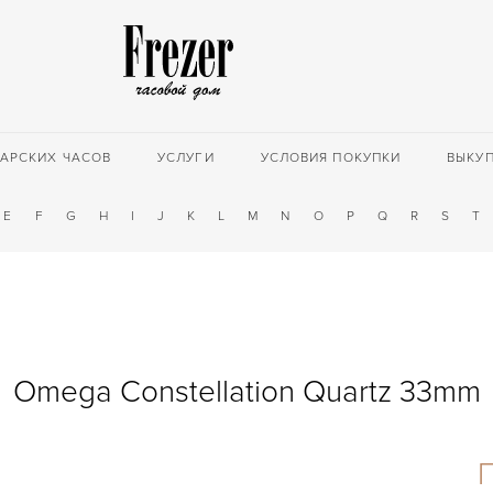
АРСКИХ ЧАСОВ
УСЛУГИ
УСЛОВИЯ ПОКУПКИ
ВЫКУ
E
F
G
H
I
J
K
L
M
N
O
P
Q
R
S
T
Omega Constellation Quartz 33mm