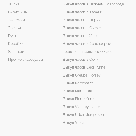
Trunks
Выкуп часов в Нижнем Новгороде
Визитницы
Выкуп часов в Казани
Застежки
Выкуп часов в Перми
Звенья
Выкуп часов в Омске
Ручки
Выкуп часов в Уфе
Коробки
Выкуп часов в Красноярске
Запчасти
Трейд-ин швейцарских часов
Прочие аксессуары
Выкуп часов в Сочи
Выкуп часов Cecil Purnell
Выкуп Greubel Forsey
Выкуп Kerbedanz
Выкуп Martin Braun
Выкуп Pierre Kunz
Выкуп Vianney Halter
Выкуп Urban Jurgensen
Выкуп Vulcain