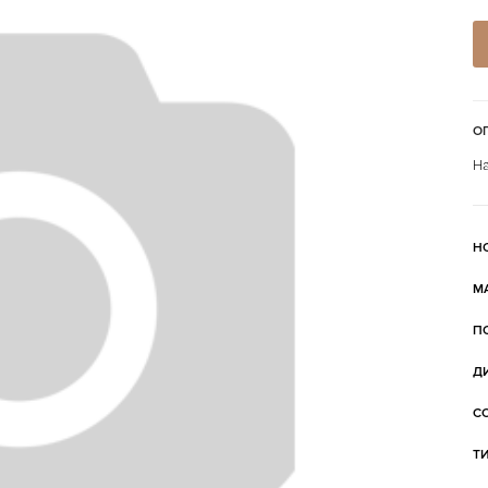
О
На
Н
М
П
Д
С
Т