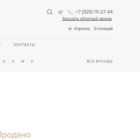
+7 (925) 111-27-44
Заказать обратный звонок
Корзина
0 позиций
П
КОНТАКТЫ
U
V
W
Z
ВСЕ БРЕНДЫ
Продано