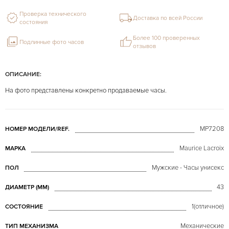
Проверка технического
Доставка по всей России
состояния
Более 100 проверенных
Подлинные фото часов
отзывов
ОПИСАНИЕ:
На фото представлены конкретно продаваемые часы.
MP7208
НОМЕР МОДЕЛИ/REF.
Maurice Lacroix
МАРКА
Мужские - Часы унисекс
ПОЛ
43
ДИАМЕТР (MM)
1(отличное)
СОСТОЯНИЕ
Механические
ТИП МЕХАНИЗМА