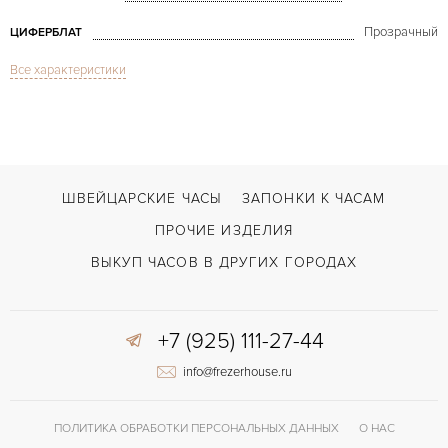
Прозрачный
ЦИФЕРБЛАТ
Все характеристики
Сапфировое стекло
СТЕКЛО
Masterpiece Squelette 43mm
МОДЕЛЬ
В наличии
СРОКИ ДОСТАВКИ
С футляром
ВОЗМОЖНОСТИ ДОСТАВКИ
ШВЕЙЦАРСКИЕ ЧАСЫ
ЗАПОНКИ К ЧАСАМ
Коричневый
ЦВЕТ БРАСЛЕТА
ПРОЧИЕ ИЗДЕЛИЯ
Двойной сложности застежка
ЗАСТЁЖКА
ВЫКУП ЧАСОВ В ДРУГИХ ГОРОДАХ
Без цифр
ЦИФРЫ
+7 (925) 111-27-44
ML-16
КАЛИБР/МЕХАНИЗМ
info@frezerhouse.ru
46 часов
ЗАПАС ХОДА
Часы-“Скелетоны“
ПРОЧЕЕ
ПОЛИТИКА ОБРАБОТКИ ПЕРСОНАЛЬНЫХ ДАННЫХ
О НАС