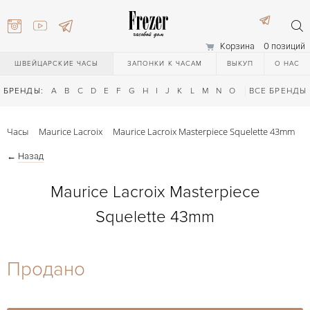
Корзина
0 позиций
ШВЕЙЦАРСКИЕ ЧАСЫ
ЗАПОНКИ К ЧАСАМ
ВЫКУП
О НАС
БРЕНДЫ:
A
B
C
D
E
F
G
H
I
J
K
L
M
N
O
P
ВСЕ БРЕНДЫ
Q
R
S
T
Часы
Maurice Lacroix
Maurice Lacroix Masterpiece Squelette 43mm
←
Назад
Maurice Lacroix Masterpiece
Squelette 43mm
) 111-27-44
Продано
) 111-27-44