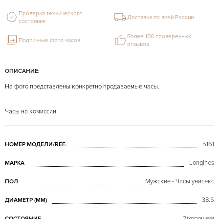
Проверка технического
Доставка по всей России
состояния
Более 100 проверенных
Подлинные фото часов
отзывов
ОПИСАНИЕ:
На фото представлены конкретно продаваемые часы.
Часы на комиссии.
5161
НОМЕР МОДЕЛИ/REF.
Longines
МАРКА
Мужские - Часы унисекс
ПОЛ
38.5
ДИАМЕТР (MM)
2(хорошее)
СОСТОЯНИЕ