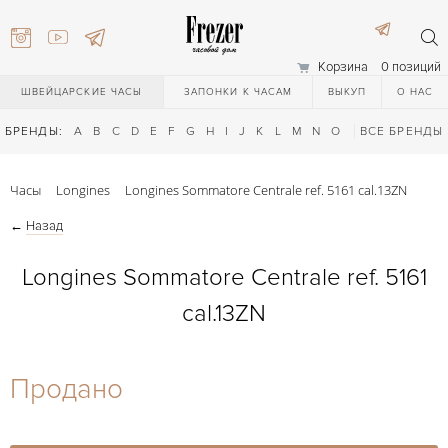
Корзина
0 позиций
ШВЕЙЦАРСКИЕ ЧАСЫ
ЗАПОНКИ К ЧАСАМ
ВЫКУП
О НАС
БРЕНДЫ:
A
B
C
D
E
F
G
H
I
J
K
L
M
N
O
P
ВСЕ БРЕНДЫ
Q
R
S
T
Часы
Longines
Longines Sommatore Centrale ref. 5161 cal.13ZN
←
Назад
Longines Sommatore Centrale ref. 5161
cal.13ZN
) 111-27-44
Продано
) 111-27-44