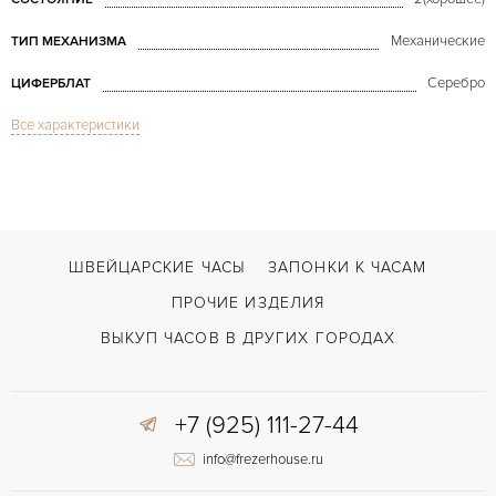
Механические
ТИП МЕХАНИЗМА
Серебро
ЦИФЕРБЛАТ
Все характеристики
Плексиглас
СТЕКЛО
Хронограф
ФУНКЦИИ
Sommatore Centrale ref. 5161 cal.13ZN
МОДЕЛЬ
В наличии
СРОКИ ДОСТАВКИ
ШВЕЙЦАРСКИЕ ЧАСЫ
ЗАПОНКИ К ЧАСАМ
Коричневый
ЦВЕТ БРАСЛЕТА
ПРОЧИЕ ИЗДЕЛИЯ
Застежка с помощью шипа
ЗАСТЁЖКА
ВЫКУП ЧАСОВ В ДРУГИХ ГОРОДАХ
Арабские
ЦИФРЫ
+7 (925) 111-27-44
info@frezerhouse.ru