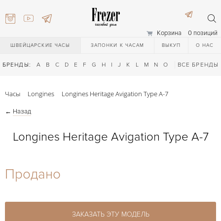
Корзина
0 позиций
ШВЕЙЦАРСКИЕ ЧАСЫ
ЗАПОНКИ К ЧАСАМ
ВЫКУП
О НАС
БРЕНДЫ:
A
B
C
D
E
F
G
H
I
J
K
L
M
N
O
P
ВСЕ БРЕНДЫ
Q
R
S
T
Часы
Longines
Longines Heritage Avigation Type A-7
←
Назад
Longines Heritage Avigation Type A-7
) 111-27-44
Продано
) 111-27-44
ЗАКАЗАТЬ ЭТУ МОДЕЛЬ