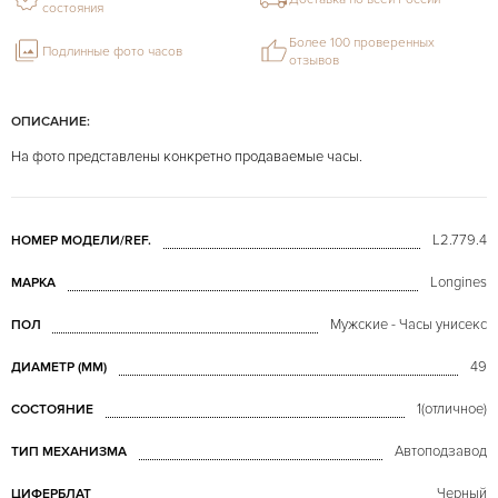
состояния
Более 100 проверенных
Подлинные фото часов
отзывов
ОПИСАНИЕ:
На фото представлены конкретно продаваемые часы.
L2.779.4
НОМЕР МОДЕЛИ/REF.
Longines
МАРКА
Мужские - Часы унисекс
ПОЛ
49
ДИАМЕТР (MM)
1(отличное)
СОСТОЯНИЕ
Автоподзавод
ТИП МЕХАНИЗМА
Черный
ЦИФЕРБЛАТ