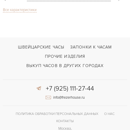
Все характеристики
Сапфировое стекло
СТЕКЛО
Дата, Хронограф
ФУНКЦИИ
Heritage Avigation Type A-7
МОДЕЛЬ
2016
ГОД ПРОИЗВОДСТВА
ШВЕЙЦАРСКИЕ ЧАСЫ
ЗАПОНКИ К ЧАСАМ
В наличии
СРОКИ ДОСТАВКИ
ПРОЧИЕ ИЗДЕЛИЯ
С документами, С футляром
ВОЗМОЖНОСТИ ДОСТАВКИ
ВЫКУП ЧАСОВ В ДРУГИХ ГОРОДАХ
Черный
ЦВЕТ БРАСЛЕТА
+7 (925) 111-27-44
Застежка с помощью шипа
ЗАСТЁЖКА
info@frezerhouse.ru
Арабские
ЦИФРЫ
Caliber L788
КАЛИБР/МЕХАНИЗМ
ПОЛИТИКА ОБРАБОТКИ ПЕРСОНАЛЬНЫХ ДАННЫХ
О НАС
КОНТАКТЫ
Москва,