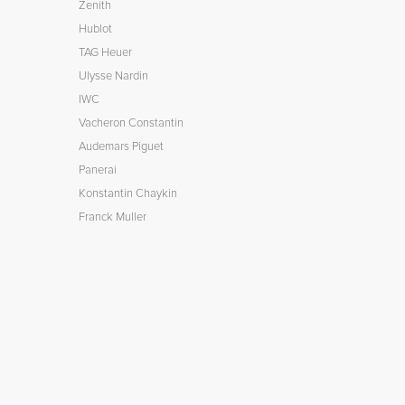
Zenith
Hublot
TAG Heuer
Ulysse Nardin
IWC
Vacheron Constantin
Audemars Piguet
Panerai
Konstantin Chaykin
Franck Muller