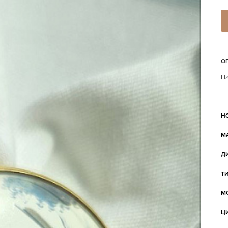
О
На
Н
М
Д
Т
М
Ц