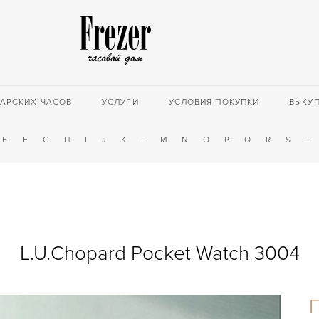
АРСКИХ ЧАСОВ
УСЛУГИ
УСЛОВИЯ ПОКУПКИ
ВЫКУ
E
F
G
H
I
J
K
L
M
N
O
P
Q
R
S
T
L.U.Chopard Pocket Watch 3004