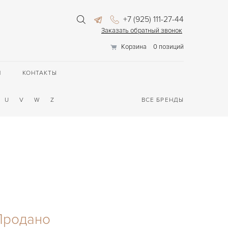
+7 (925) 111-27-44
Заказать обратный звонок
Корзина
0 позиций
П
КОНТАКТЫ
U
V
W
Z
ВСЕ БРЕНДЫ
Продано