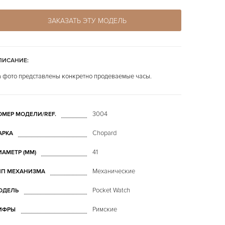
ЗАКАЗАТЬ ЭТУ МОДЕЛЬ
ПИСАНИЕ:
 фото представлены конкретно продеваемые часы.
3004
ОМЕР МОДЕЛИ/REF.
Chopard
АРКА
41
ИАМЕТР (MM)
Механические
ИП МЕХАНИЗМА
Pocket Watch
ОДЕЛЬ
Римские
ИФРЫ