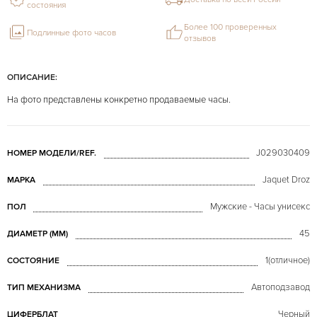
состояния
Более 100 проверенных
Подлинные фото часов
отзывов
ОПИСАНИЕ:
На фото представлены конкретно продаваемые часы.
J029030409
НОМЕР МОДЕЛИ/REF.
Jaquet Droz
МАРКА
Мужские - Часы унисекс
ПОЛ
45
ДИАМЕТР (MM)
1(отличное)
СОСТОЯНИЕ
Автоподзавод
ТИП МЕХАНИЗМА
Черный
ЦИФЕРБЛАТ