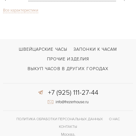
Все характеристики
Сапфировое стекло
СТЕКЛО
Grande Seconde SW
МОДЕЛЬ
В наличии
СРОКИ ДОСТАВКИ
Черный
ЦВЕТ БРАСЛЕТА
ШВЕЙЦАРСКИЕ ЧАСЫ
ЗАПОНКИ К ЧАСАМ
Двойной сложности застежка
ЗАСТЁЖКА
ПРОЧИЕ ИЗДЕЛИЯ
Римские
ЦИФРЫ
ВЫКУП ЧАСОВ В ДРУГИХ ГОРОДАХ
68 часов
ЗАПАС ХОДА
+7 (925) 111-27-44
info@frezerhouse.ru
ПОЛИТИКА ОБРАБОТКИ ПЕРСОНАЛЬНЫХ ДАННЫХ
О НАС
КОНТАКТЫ
Москва,