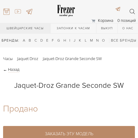
Корзина
0 позиций
ШВЕЙЦАРСКИЕ ЧАСЫ
ЗАПОНКИ К ЧАСАМ
ВЫКУП
О НАС
БРЕНДЫ:
A
B
C
D
E
F
G
H
I
J
K
L
M
N
O
P
ВСЕ БРЕНДЫ
Q
R
S
T
Часы
Jaquet Droz
Jaquet-Droz Grande Seconde SW
←
Назад
Jaquet-Droz Grande Seconde SW
) 111-27-44
Продано
) 111-27-44
ЗАКАЗАТЬ ЭТУ МОДЕЛЬ