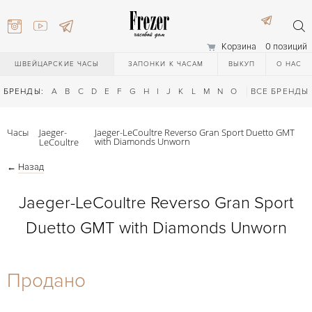
Корзина
0 позиций
ШВЕЙЦАРСКИЕ ЧАСЫ
ЗАПОНКИ К ЧАСАМ
ВЫКУП
О НАС
БРЕНДЫ:
A
B
C
D
E
F
G
H
I
J
K
L
M
N
O
P
ВСЕ БРЕНДЫ
Q
R
S
T
Часы
Jaeger-
Jaeger-LeCoultre Reverso Gran Sport Duetto GMT
with Diamonds Unworn
LeCoultre
←
Назад
Jaeger-LeCoultre Reverso Gran Sport
Duetto GMT with Diamonds Unworn
) 111-27-44
Продано
) 111-27-44