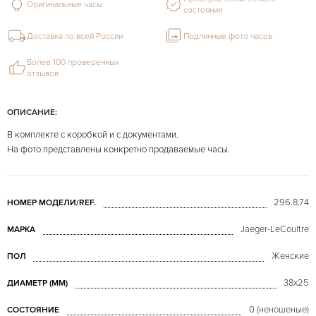
Оригинальные часы
состояния
Доставка по всей России
Подлинные фото часов
Более 100 проверенных
отзывов
ОПИСАНИЕ:
В комплекте с коробкой и с документами.
На фото представлены конкретно продаваемые часы.
296.8.74
НОМЕР МОДЕЛИ/REF.
Jaeger-LeCoultre
МАРКА
Женские
ПОЛ
38х25
ДИАМЕТР (MM)
0 (неношеные)
СОСТОЯНИЕ