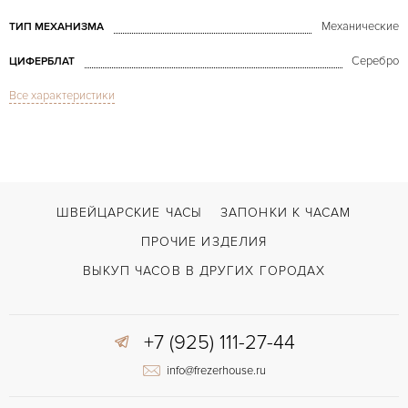
Механические
ТИП МЕХАНИЗМА
Серебро
ЦИФЕРБЛАТ
Все характеристики
Сапфировое стекло
СТЕКЛО
GMT/две час.зоны
ФУНКЦИИ
Reverso Gran Sport Duetto GMT with Diamonds
МОДЕЛЬ
В наличии
СРОКИ ДОСТАВКИ
ШВЕЙЦАРСКИЕ ЧАСЫ
ЗАПОНКИ К ЧАСАМ
С документами, С футляром
ВОЗМОЖНОСТИ ДОСТАВКИ
ПРОЧИЕ ИЗДЕЛИЯ
Черный
ЦВЕТ БРАСЛЕТА
ВЫКУП ЧАСОВ В ДРУГИХ ГОРОДАХ
Двойной сложности застежка
ЗАСТЁЖКА
ДЛИНА БРАСЛЕТА, ДЛИННАЯ СТОРОНА
+7 (925) 111-27-44
180
(MM)
info@frezerhouse.ru
Арабские
ЦИФРЫ