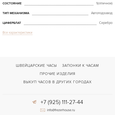
1(отличное)
СОСТОЯНИЕ
Автоподзавод
ТИП МЕХАНИЗМА
Серебро
ЦИФЕРБЛАТ
Все характеристики
Сапфировое стекло
СТЕКЛО
Турбийон
ФУНКЦИИ
Master Tourbillon Rose Gold 146.2.34.S
МОДЕЛЬ
В наличии
СРОКИ ДОСТАВКИ
ШВЕЙЦАРСКИЕ ЧАСЫ
ЗАПОНКИ К ЧАСАМ
С документами, С футляром
ВОЗМОЖНОСТИ ДОСТАВКИ
ПРОЧИЕ ИЗДЕЛИЯ
Коричневый
ЦВЕТ БРАСЛЕТА
ВЫКУП ЧАСОВ В ДРУГИХ ГОРОДАХ
Двойной сложности застежка
ЗАСТЁЖКА
+7 (925) 111-27-44
Арабские
ЦИФРЫ
info@frezerhouse.ru
978
КАЛИБР/МЕХАНИЗМ