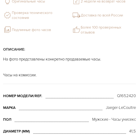
Оригинальные часы
2 недели на возврат часов
Проверка технического
Доставка по всей России
состояния
Более 100 проверенных
Подлинные фото часов
отзывов
ОПИСАНИЕ:
На фото представлены конкретно продаваемые часы.
Часы на комиссии.
Q1652420
НОМЕР МОДЕЛИ/REF.
Jaeger-LeCoultre
МАРКА
Мужские - Часы унисекс
ПОЛ
41,5
ДИАМЕТР (MM)