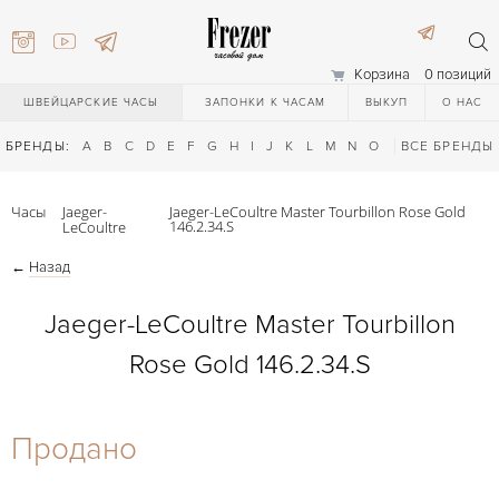
Корзина
0 позиций
ШВЕЙЦАРСКИЕ ЧАСЫ
ЗАПОНКИ К ЧАСАМ
ВЫКУП
О НАС
БРЕНДЫ:
A
B
C
D
E
F
G
H
I
J
K
L
M
N
O
P
ВСЕ БРЕНДЫ
Q
R
S
T
Часы
Jaeger-
Jaeger-LeCoultre Master Tourbillon Rose Gold
146.2.34.S
LeCoultre
←
Назад
Jaeger-LeCoultre Master Tourbillon
Rose Gold 146.2.34.S
) 111-27-44
Продано
) 111-27-44