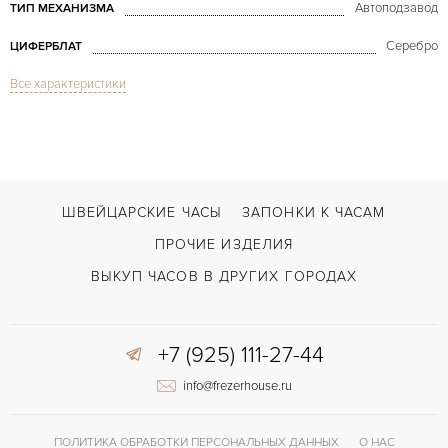
Автоподзавод
ТИП МЕХАНИЗМА
Серебро
ЦИФЕРБЛАТ
Все характеристики
Сапфировое стекло
СТЕКЛО
GMT/две час.зоны, Дата
ФУНКЦИИ
Master Control Hometime
МОДЕЛЬ
2011
ГОД ПРОИЗВОДСТВА
ШВЕЙЦАРСКИЕ ЧАСЫ
ЗАПОНКИ К ЧАСАМ
В наличии
СРОКИ ДОСТАВКИ
ПРОЧИЕ ИЗДЕЛИЯ
С документами
ВОЗМОЖНОСТИ ДОСТАВКИ
ВЫКУП ЧАСОВ В ДРУГИХ ГОРОДАХ
Коричневый
ЦВЕТ БРАСЛЕТА
+7 (925) 111-27-44
Двойной сложности застежка
ЗАСТЁЖКА
info@frezerhouse.ru
Арабские
ЦИФРЫ
JLC 975H
КАЛИБР/МЕХАНИЗМ
ПОЛИТИКА ОБРАБОТКИ ПЕРСОНАЛЬНЫХ ДАННЫХ
О НАС