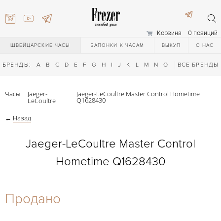
Корзина
0 позиций
ШВЕЙЦАРСКИЕ ЧАСЫ
ЗАПОНКИ К ЧАСАМ
ВЫКУП
О НАС
БРЕНДЫ:
A
B
C
D
E
F
G
H
I
J
K
L
M
N
O
P
ВСЕ БРЕНДЫ
Q
R
S
T
Часы
Jaeger-
Jaeger-LeCoultre Master Control Hometime
Q1628430
LeCoultre
←
Назад
Jaeger-LeCoultre Master Control
Hometime Q1628430
) 111-27-44
Продано
) 111-27-44