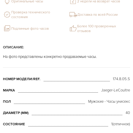
Оригинальные часы
2 недели на возврат часов
Проверка технического
Доставка по всей России
состояния
Более 100 проверенных
Подлинные фото часов
отзывов
ОПИСАНИЕ:
На фото представлены конкретно продаваемые часы.
174.8.05.S
НОМЕР МОДЕЛИ/REF.
Jaeger-LeCoultre
МАРКА
Мужские - Часы унисекс
ПОЛ
40
ДИАМЕТР (MM)
1(отличное)
СОСТОЯНИЕ