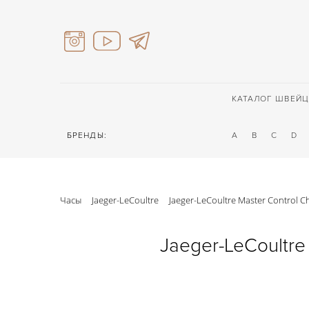
КАТАЛОГ ШВЕЙЦ
БРЕНДЫ:
A
B
C
D
Часы
Jaeger-LeCoultre
Jaeger-LeCoultre Master Control
Jaeger-LeCoultr