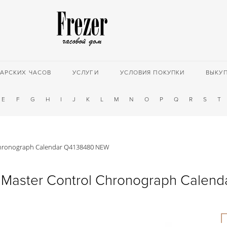
АРСКИХ ЧАСОВ
УСЛУГИ
УСЛОВИЯ ПОКУПКИ
ВЫКУ
E
F
G
H
I
J
K
L
M
N
O
P
Q
R
S
T
 Chronograph Calendar Q4138480 NEW
e Master Control Chronograph Calen