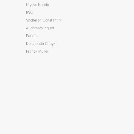
Ulysse Nardin
IWC
Vacheron Constantin
Audemars Piguet
Panerai
Konstantin Chaykin
Franck Muller