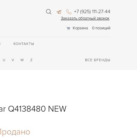
+7 (925) 111-27-44
Заказать обратный звонок
Корзина
0 позиций
П
КОНТАКТЫ
U
V
W
Z
ВСЕ БРЕНДЫ
dar Q4138480 NEW
Продано