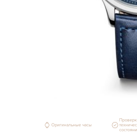
Проверк
Оригинальные часы
техничес
состоян