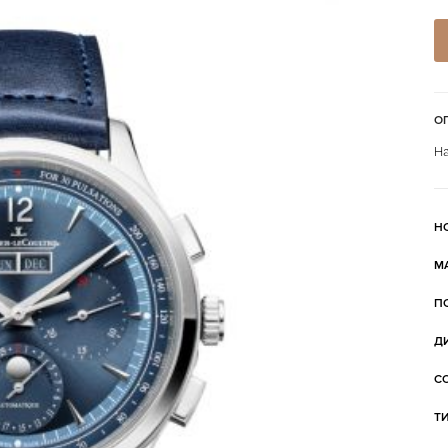
О
На
Н
М
П
Д
С
Т