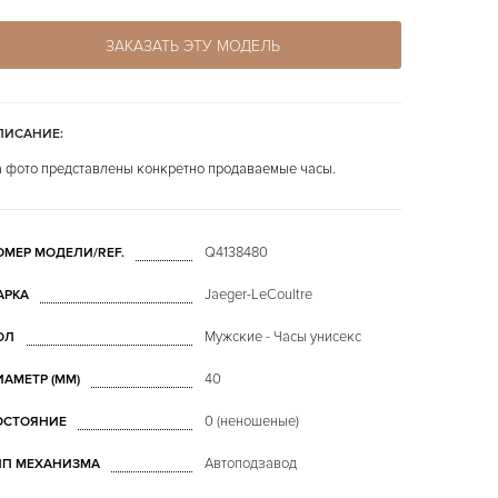
ЗАКАЗАТЬ ЭТУ МОДЕЛЬ
ПИСАНИЕ:
 фото представлены конкретно продаваемые часы.
Q4138480
ОМЕР МОДЕЛИ/REF.
Jaeger-LeCoultre
АРКА
Мужские - Часы унисекс
ОЛ
40
ИАМЕТР (MM)
0 (неношеные)
ОСТОЯНИЕ
Автоподзавод
ИП МЕХАНИЗМА