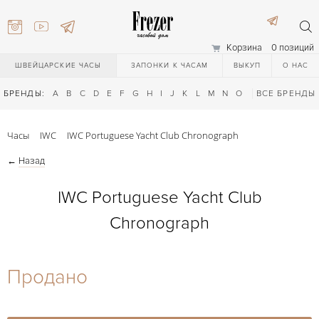
Корзина
0 позиций
ШВЕЙЦАРСКИЕ ЧАСЫ
ЗАПОНКИ К ЧАСАМ
ВЫКУП
О НАС
БРЕНДЫ:
A
B
C
D
E
F
G
H
I
J
K
L
M
N
O
P
ВСЕ БРЕНДЫ
Q
R
S
T
Часы
IWC
IWC Portuguese Yacht Club Chronograph
←
Назад
IWC Portuguese Yacht Club
Chronograph
) 111-27-44
Продано
) 111-27-44