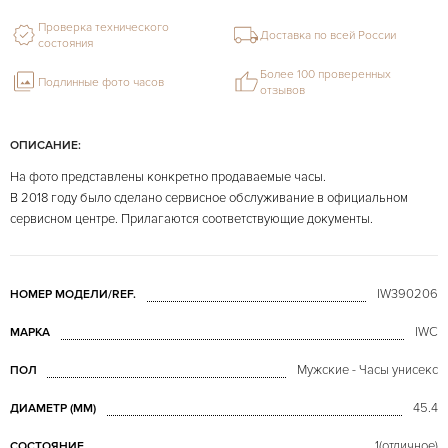
Проверка технического
Доставка по всей России
состояния
Более 100 проверенных
Подлинные фото часов
отзывов
ОПИСАНИЕ:
На фото представлены конкретно продаваемые часы.
В 2018 году было сделано сервисное обслуживание в официальном
сервисном центре. Прилагаются соответствующие документы.
IW390206
НОМЕР МОДЕЛИ/REF.
IWC
МАРКА
Мужские - Часы унисекс
ПОЛ
45.4
ДИАМЕТР (MM)
1(отличное)
СОСТОЯНИЕ