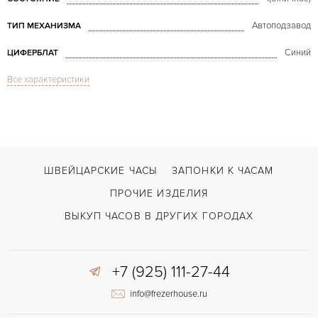
Автоподзавод
ТИП МЕХАНИЗМА
Синий
ЦИФЕРБЛАТ
Все характеристики
Сапфировое стекло
СТЕКЛО
Хронограф
ФУНКЦИИ
Portuguese Yacht Club Chronograph
МОДЕЛЬ
2010
ГОД ПРОИЗВОДСТВА
ШВЕЙЦАРСКИЕ ЧАСЫ
ЗАПОНКИ К ЧАСАМ
В наличии
СРОКИ ДОСТАВКИ
ПРОЧИЕ ИЗДЕЛИЯ
С документами, С футляром
ВОЗМОЖНОСТИ ДОСТАВКИ
ВЫКУП ЧАСОВ В ДРУГИХ ГОРОДАХ
Черный
ЦВЕТ БРАСЛЕТА
+7 (925) 111-27-44
Двойной сложности застежка
ЗАСТЁЖКА
info@frezerhouse.ru
Арабские
ЦИФРЫ