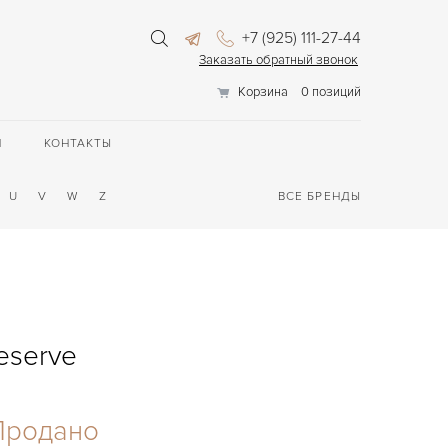
+7 (925) 111-27-44
Заказать обратный звонок
Корзина
0 позиций
П
КОНТАКТЫ
U
V
W
Z
ВСЕ БРЕНДЫ
eserve
Продано