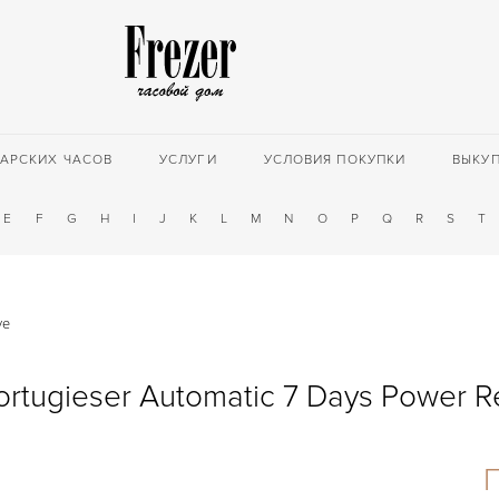
АРСКИХ ЧАСОВ
УСЛУГИ
УСЛОВИЯ ПОКУПКИ
ВЫКУ
E
F
G
H
I
J
K
L
M
N
O
P
Q
R
S
T
ve
ortugieser Automatic 7 Days Power R