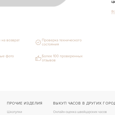
Ц
Вс
С
Ф
М
 на возврат
Проверка технического
состояния
С
Ц
ые фото
Более 100 проверенных
отзывов
З
Ц
З
П
ПРОЧИЕ ИЗДЕЛИЯ
ВЫКУП ЧАСОВ В ДРУГИХ ГОРО
Шкатулки
Онлайн-оценка швейцарских часов