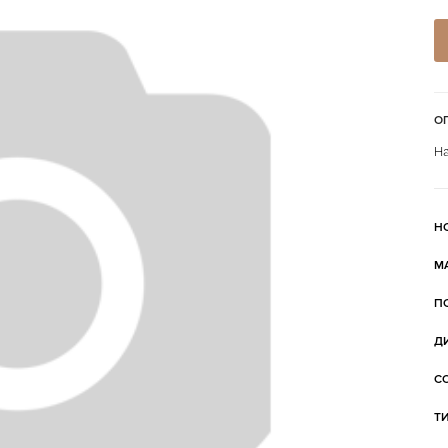
О
На
Н
М
П
Д
С
Т