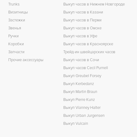
Trunks
Выкуп часов в Нижнем Новгороде
Визитницы
Выкуп часов в Казани
Застежки
Выкуп часов в Перми
Звенья
Выкуп часов в Омске
Ручки
Выкуп часов в Уфе
Коробки
Выкуп часов в Красноярске
Запчасти
Трейд-ин швейцарских часов
Прочие аксессуары
Выкуп часов в Сочи
Выкуп часов Cecil Purnell
Выкуп Greubel Forsey
Выкуп Kerbedanz
Выкуп Martin Braun
Выкуп Pierre Kunz
Выкуп Vianney Halter
Выкуп Urban Jurgensen
Выкуп Vulcain