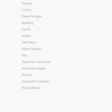
Omega
Cartier
Patek Philippe
Breitling
Zenith
Hublot
TAG Heuer
Ulysse Nardin
IWC
Vacheron Constantin
Audemars Piguet
Panerai
Konstantin Chaykin
Franck Muller