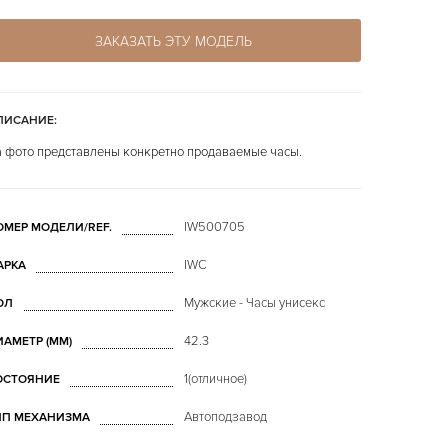
ЗАКАЗАТЬ ЭТУ МОДЕЛЬ
ПИСАНИЕ:
 фото представлены конкретно продаваемые часы.
IW500705
ОМЕР МОДЕЛИ/REF.
IWC
АРКА
Мужские - Часы унисекс
ОЛ
42.3
ИАМЕТР (MM)
1(отличное)
ОСТОЯНИЕ
Автоподзавод
ИП МЕХАНИЗМА