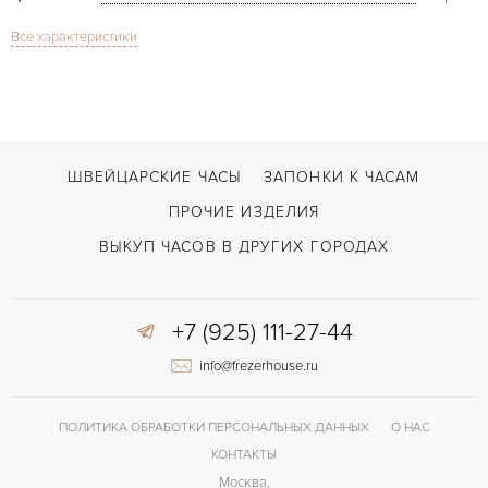
Все характеристики
Сапфировое стекло
СТЕКЛО
Дата
ФУНКЦИИ
Portofino Automatic
МОДЕЛЬ
В наличии
СРОКИ ДОСТАВКИ
ШВЕЙЦАРСКИЕ ЧАСЫ
ЗАПОНКИ К ЧАСАМ
Черный
ЦВЕТ БРАСЛЕТА
ПРОЧИЕ ИЗДЕЛИЯ
Двойной сложности застежка
ЗАСТЁЖКА
ВЫКУП ЧАСОВ В ДРУГИХ ГОРОДАХ
Без цифр
ЦИФРЫ
+7 (925) 111-27-44
30110
КАЛИБР/МЕХАНИЗМ
info@frezerhouse.ru
42 часов
ЗАПАС ХОДА
ПОЛИТИКА ОБРАБОТКИ ПЕРСОНАЛЬНЫХ ДАННЫХ
О НАС
КОНТАКТЫ
Москва,