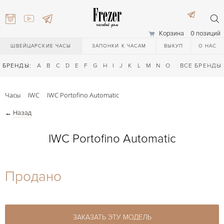
Корзина
0 позиций
ШВЕЙЦАРСКИЕ ЧАСЫ
ЗАПОНКИ К ЧАСАМ
ВЫКУП
О НАС
БРЕНДЫ:
A
B
C
D
E
F
G
H
I
J
K
L
M
N
O
P
ВСЕ БРЕНДЫ
Q
R
S
T
Часы
IWC
IWC Portofino Automatic
←
Назад
IWC Portofino Automatic
) 111-27-44
Продано
) 111-27-44
ЗАКАЗАТЬ ЭТУ МОДЕЛЬ