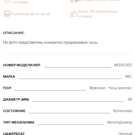
состояния
Более 100 проверенных
Подлинные фото часов
отзывов
ОПИСАНИЕ:
На фото представлены конкретно продаваемые часы.
IW356305
НОМЕР МОДЕЛИ/REF.
IWC
МАРКА
Мужские - Часы унисекс
ПОЛ
39
ДИАМЕТР (MM)
1(отличное)
СОСТОЯНИЕ
Автоподзавод
ТИП МЕХАНИЗМА
Черный
ЦИФЕРБЛАТ