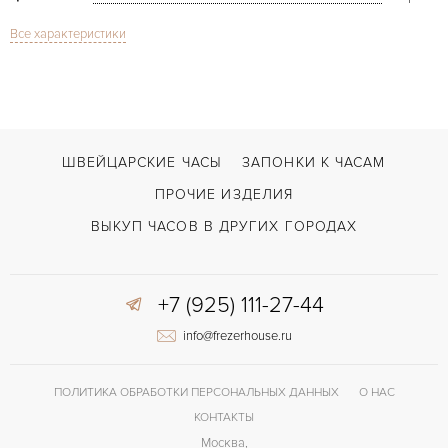
Все характеристики
Сапфировое стекло
СТЕКЛО
Дата, Индикатор дней недели, Хронограф
ФУНКЦИИ
Aquatimer Chronograph
МОДЕЛЬ
В наличии
СРОКИ ДОСТАВКИ
ШВЕЙЦАРСКИЕ ЧАСЫ
ЗАПОНКИ К ЧАСАМ
Черный
ЦВЕТ БРАСЛЕТА
ПРОЧИЕ ИЗДЕЛИЯ
Застежка с помощью шипа
ЗАСТЁЖКА
ВЫКУП ЧАСОВ В ДРУГИХ ГОРОДАХ
Без цифр
ЦИФРЫ
+7 (925) 111-27-44
info@frezerhouse.ru
ПОЛИТИКА ОБРАБОТКИ ПЕРСОНАЛЬНЫХ ДАННЫХ
О НАС
КОНТАКТЫ
Москва,