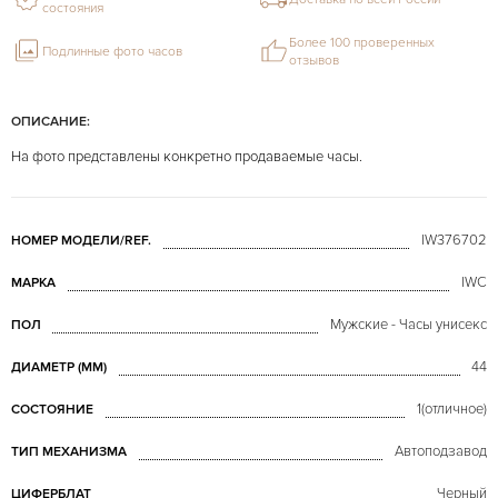
состояния
Более 100 проверенных
Подлинные фото часов
отзывов
ОПИСАНИЕ:
На фото представлены конкретно продаваемые часы.
IW376702
НОМЕР МОДЕЛИ/REF.
IWC
МАРКА
Мужские - Часы унисекс
ПОЛ
44
ДИАМЕТР (MM)
1(отличное)
СОСТОЯНИЕ
Автоподзавод
ТИП МЕХАНИЗМА
Черный
ЦИФЕРБЛАТ