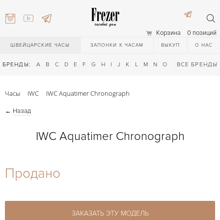
Корзина
0 позиций
ШВЕЙЦАРСКИЕ ЧАСЫ
ЗАПОНКИ К ЧАСАМ
ВЫКУП
О НАС
БРЕНДЫ:
A
B
C
D
E
F
G
H
I
J
K
L
M
N
O
P
ВСЕ БРЕНДЫ
Q
R
S
T
Часы
IWC
IWC Aquatimer Chronograph
←
Назад
IWC Aquatimer Chronograph
) 111-27-44
Продано
) 111-27-44
ЗАКАЗАТЬ ЭТУ МОДЕЛЬ