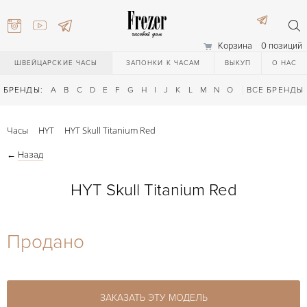
Корзина
0 позиций
ШВЕЙЦАРСКИЕ ЧАСЫ
ЗАПОНКИ К ЧАСАМ
ВЫКУП
О НАС
БРЕНДЫ:
A
B
C
D
E
F
G
H
I
J
K
L
M
N
O
P
ВСЕ БРЕНДЫ
Q
R
S
T
Часы
HYT
HYT Skull Titanium Red
←
Назад
HYT Skull Titanium Red
) 111-27-44
Продано
) 111-27-44
ЗАКАЗАТЬ ЭТУ МОДЕЛЬ