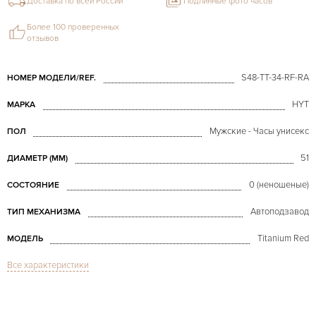
Доставка по всей России
Подлинные фото часов
Более 100 проверенных
отзывов
S48-TT-34-RF-RA
НОМЕР МОДЕЛИ/REF.
HYT
МАРКА
Мужские - Часы унисекс
ПОЛ
51
ДИАМЕТР (MM)
0 (неношеные)
СОСТОЯНИЕ
Автоподзавод
ТИП МЕХАНИЗМА
Titanium Red
МОДЕЛЬ
Все характеристики
В наличии
СРОКИ ДОСТАВКИ
С документами, С футляром
ВОЗМОЖНОСТИ ДОСТАВКИ