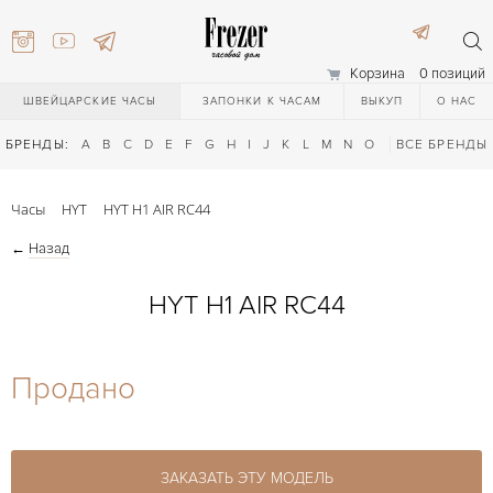
Корзина
0 позиций
ШВЕЙЦАРСКИЕ ЧАСЫ
ЗАПОНКИ К ЧАСАМ
ВЫКУП
О НАС
БРЕНДЫ:
A
B
C
D
E
F
G
H
I
J
K
L
M
N
O
P
ВСЕ БРЕНДЫ
Q
R
S
T
Часы
HYT
HYT H1 AIR RC44
←
Назад
HYT H1 AIR RC44
) 111-27-44
Продано
) 111-27-44
ЗАКАЗАТЬ ЭТУ МОДЕЛЬ