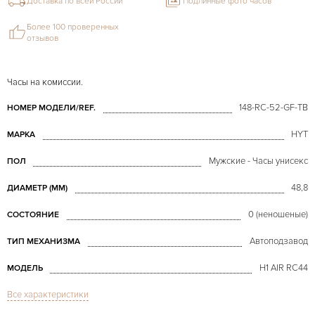
Доставка по всей России
Подлинные фото часов
Более 100 проверенных
отзывов
Часы на комиссии.
148-RC-52-GF-TB
НОМЕР МОДЕЛИ/REF.
HYT
МАРКА
Мужские - Часы унисекс
ПОЛ
48,8
ДИАМЕТР (MM)
0 (неношеные)
СОСТОЯНИЕ
Автоподзавод
ТИП МЕХАНИЗМА
H1 AIR RC44
МОДЕЛЬ
Все характеристики
В наличии
СРОКИ ДОСТАВКИ