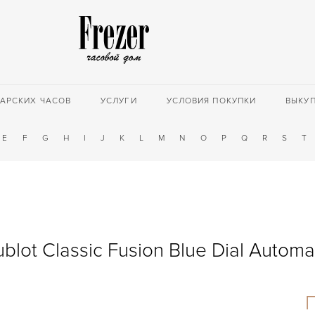
АРСКИХ ЧАСОВ
УСЛУГИ
УСЛОВИЯ ПОКУПКИ
ВЫКУ
E
F
G
H
I
J
K
L
M
N
O
P
Q
R
S
T
blot Classic Fusion Blue Dial Automa