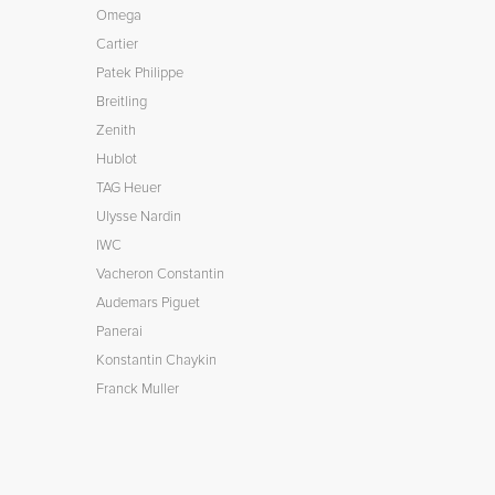
Omega
Cartier
Patek Philippe
Breitling
Zenith
Hublot
TAG Heuer
Ulysse Nardin
IWC
Vacheron Constantin
Audemars Piguet
Panerai
Konstantin Chaykin
Franck Muller