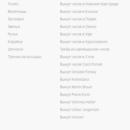
Trunks
Выкуп часов в Нижнем Новгороде
Визитницы
Выкуп часов в Казани
Застежки
Выкуп часов в Перми
Звенья
Выкуп часов в Омске
Ручки
Выкуп часов в Уфе
Коробки
Выкуп часов в Красноярске
Запчасти
Трейд-ин швейцарских часов
Прочие аксессуары
Выкуп часов в Сочи
Выкуп часов Cecil Purnell
Выкуп Greubel Forsey
Выкуп Kerbedanz
Выкуп Martin Braun
Выкуп Pierre Kunz
Выкуп Vianney Halter
Выкуп Urban Jurgensen
Выкуп Vulcain