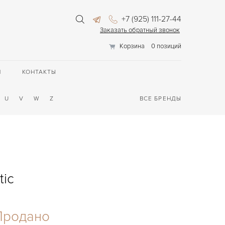
+7 (925) 111-27-44
Заказать обратный звонок
Корзина
0 позиций
П
КОНТАКТЫ
U
V
W
Z
ВСЕ БРЕНДЫ
tic
Продано