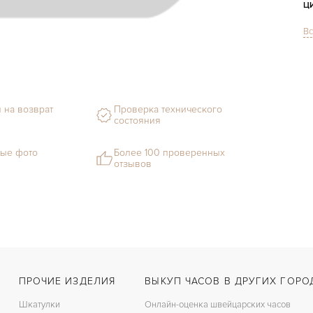
Ц
Вс
С
Ф
М
 на возврат
Проверка технического
состояния
Г
В
ые фото
Более 100 проверенных
отзывов
Ц
З
К
З
ПРОЧИЕ ИЗДЕЛИЯ
ВЫКУП ЧАСОВ В ДРУГИХ ГОРО
Шкатулки
Онлайн-оценка швейцарских часов