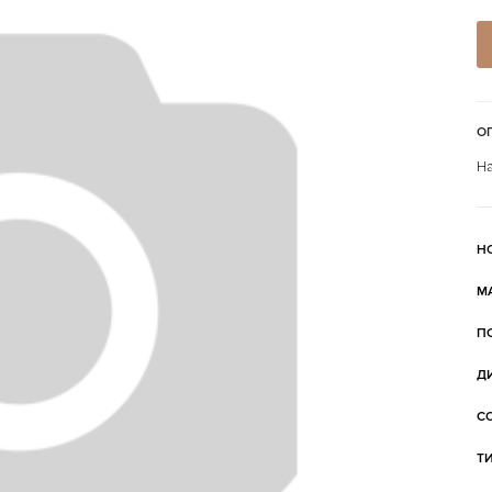
О
На
Н
М
П
Д
С
Т