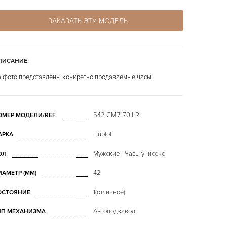
ЗАКАЗАТЬ ЭТУ МОДЕЛЬ
ПИСАНИЕ:
 фото представлены конкретно продаваемые часы.
542.CM.7170.LR
ОМЕР МОДЕЛИ/REF.
Hublot
АРКА
Мужские - Часы унисекс
ОЛ
42
ИАМЕТР (MM)
1(отличное)
ОСТОЯНИЕ
Автоподзавод
ИП МЕХАНИЗМА