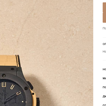
По
О
На
Н
М
П
Д
С