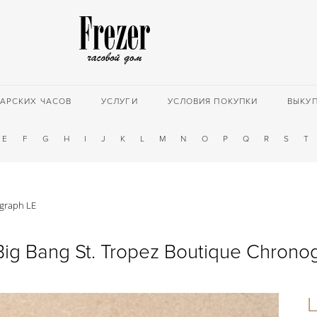
АРСКИХ ЧАСОВ
УСЛУГИ
УСЛОВИЯ ПОКУПКИ
ВЫКУ
E
F
G
H
I
J
K
L
M
N
O
P
Q
R
S
T
ograph LE
Big Bang St. Tropez Boutique Chrono