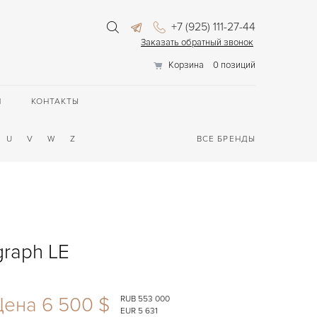
+7 (925) 111-27-44
Заказать обратный звонок
Корзина
0 позиций
П
КОНТАКТЫ
U
V
W
Z
ВСЕ БРЕНДЫ
graph LE
Цена 6 500 $
RUB 553 000
EUR 5 631