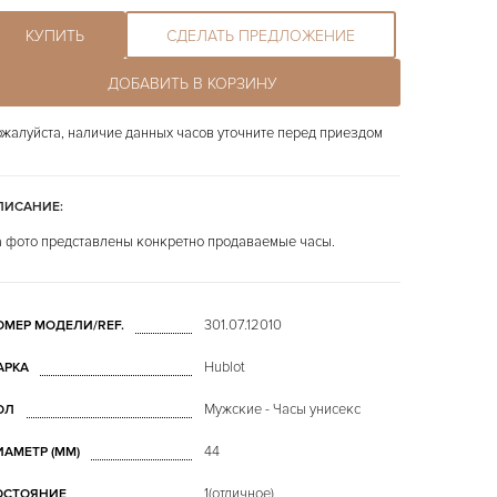
КУПИТЬ
СДЕЛАТЬ ПРЕДЛОЖЕНИЕ
ДОБАВИТЬ В КОРЗИНУ
жалуйста, наличие данных часов уточните перед приездом
ПИСАНИЕ:
 фото представлены конкретно продаваемые часы.
301.07.12010
ОМЕР МОДЕЛИ/REF.
Hublot
АРКА
Мужские - Часы унисекс
ОЛ
44
ИАМЕТР (MM)
1(отличное)
ОСТОЯНИЕ