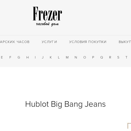
АРСКИХ ЧАСОВ
УСЛУГИ
УСЛОВИЯ ПОКУПКИ
ВЫКУ
E
F
G
H
I
J
K
L
M
N
O
P
Q
R
S
T
Hublot Big Bang Jeans