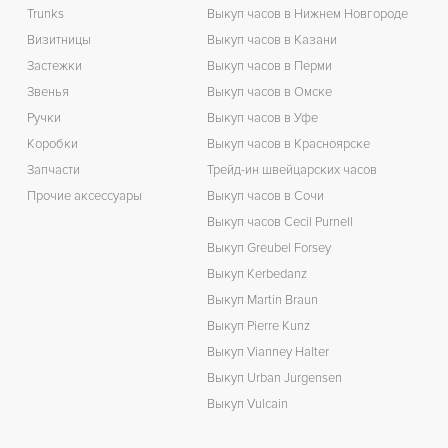
Trunks
Выкуп часов в Нижнем Новгороде
Визитницы
Выкуп часов в Казани
Застежки
Выкуп часов в Перми
Звенья
Выкуп часов в Омске
Ручки
Выкуп часов в Уфе
Коробки
Выкуп часов в Красноярске
Запчасти
Трейд-ин швейцарских часов
Прочие аксессуары
Выкуп часов в Сочи
Выкуп часов Cecil Purnell
Выкуп Greubel Forsey
Выкуп Kerbedanz
Выкуп Martin Braun
Выкуп Pierre Kunz
Выкуп Vianney Halter
Выкуп Urban Jurgensen
Выкуп Vulcain