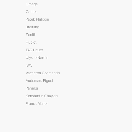
Omega
Cartier
Patek Philippe
Breitling
Zenith
Hublot
TAG Heuer
Ulysse Nardin
IWC
Vacheron Constantin
Audemars Piguet
Panerai
Konstantin Chaykin
Franck Muller