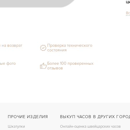
Ц
Вс
С
Ф
М
 на возврат
Проверка технического
Г
состояния
С
ые фото
Более 100 проверенных
отзывов
В
Ц
З
Ц
З
ПРОЧИЕ ИЗДЕЛИЯ
ВЫКУП ЧАСОВ В ДРУГИХ ГОРО
Шкатулки
Онлайн-оценка швейцарских часов