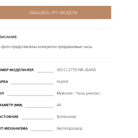
ЗАКАЗАТЬ ЭТУ МОДЕЛЬ
ПИСАНИЕ:
 фото представлены конкретно продаваемые часы.
301.CI.2770.NR.JEANS
ОМЕР МОДЕЛИ/REF.
Hublot
АРКА
Мужские - Часы унисекс
ОЛ
44
ИАМЕТР (MM)
1(отличное)
ОСТОЯНИЕ
Автоподзавод
ИП МЕХАНИЗМА