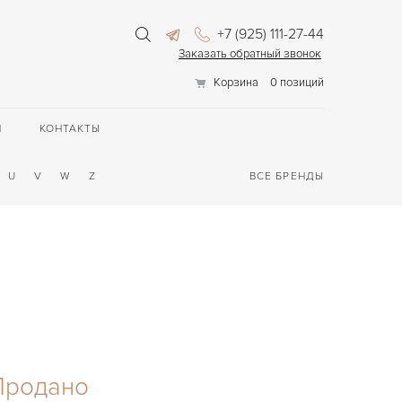
+7 (925) 111-27-44
Заказать обратный звонок
Корзина
0 позиций
П
КОНТАКТЫ
U
V
W
Z
ВСЕ БРЕНДЫ
Продано