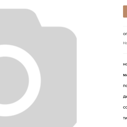
О
На
Н
М
П
Д
С
Т