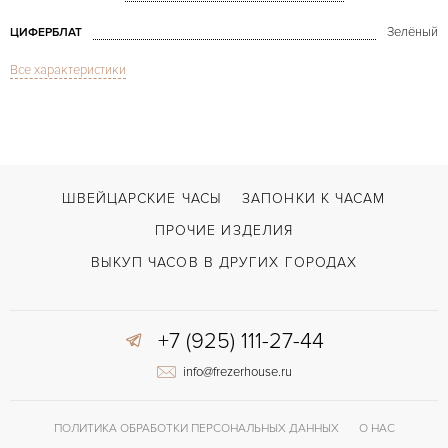
Зелёный
ЦИФЕРБЛАТ
Все характеристики
Дата, Хронограф
ФУНКЦИИ
Big Bang Boa Steel Green
МОДЕЛЬ
В наличии
СРОКИ ДОСТАВКИ
Зелёный
ЦВЕТ БРАСЛЕТА
ШВЕЙЦАРСКИЕ ЧАСЫ
ЗАПОНКИ К ЧАСАМ
Двойной сложности застежка
ЗАСТЁЖКА
ПРОЧИЕ ИЗДЕЛИЯ
Лимитированная серия, Отделка драгоценными камнями, Прозрачная з
ПРОЧЕЕ
ВЫКУП ЧАСОВ В ДРУГИХ ГОРОДАХ
+7 (925) 111-27-44
info@frezerhouse.ru
ПОЛИТИКА ОБРАБОТКИ ПЕРСОНАЛЬНЫХ ДАННЫХ
О НАС