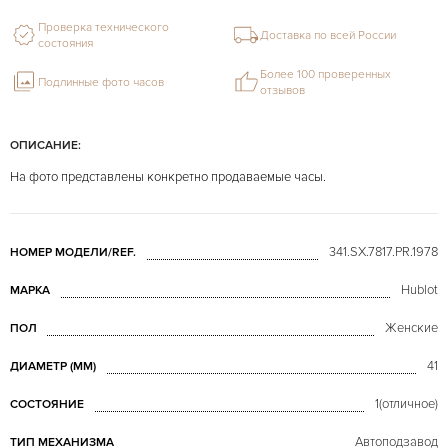
Проверка технического
Доставка по всей России
состояния
Более 100 проверенных
Подлинные фото часов
отзывов
ОПИСАНИЕ:
На фото представлены конкретно продаваемые часы.
341.SX.7817.PR.1978
НОМЕР МОДЕЛИ/REF.
Hublot
МАРКА
Женские
ПОЛ
41
ДИАМЕТР (MM)
1(отличное)
СОСТОЯНИЕ
Автоподзавод
ТИП МЕХАНИЗМА