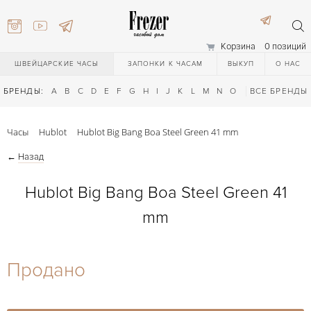
Корзина
0 позиций
ШВЕЙЦАРСКИЕ ЧАСЫ
ЗАПОНКИ К ЧАСАМ
ВЫКУП
О НАС
БРЕНДЫ:
A
B
C
D
E
F
G
H
I
J
K
L
M
N
O
P
ВСЕ БРЕНДЫ
Q
R
S
T
Часы
Hublot
Hublot Big Bang Boa Steel Green 41 mm
←
Назад
Hublot Big Bang Boa Steel Green 41
mm
) 111-27-44
Продано
) 111-27-44