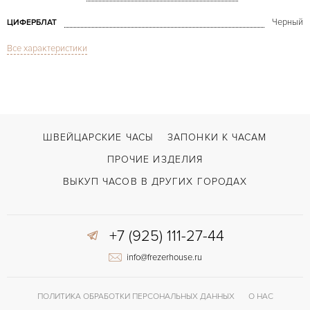
Черный
ЦИФЕРБЛАТ
Все характеристики
Сапфировое стекло
СТЕКЛО
Дата, Хронограф
ФУНКЦИИ
Big Bang 44mm Chronograph Rose Gold
МОДЕЛЬ
В наличии
СРОКИ ДОСТАВКИ
ШВЕЙЦАРСКИЕ ЧАСЫ
ЗАПОНКИ К ЧАСАМ
С документами, С футляром
ВОЗМОЖНОСТИ ДОСТАВКИ
ПРОЧИЕ ИЗДЕЛИЯ
Черный
ЦВЕТ БРАСЛЕТА
ВЫКУП ЧАСОВ В ДРУГИХ ГОРОДАХ
Двойной сложности застежка
ЗАСТЁЖКА
+7 (925) 111-27-44
Без цифр
ЦИФРЫ
info@frezerhouse.ru
HUB4100
КАЛИБР/МЕХАНИЗМ
42 часов
ЗАПАС ХОДА
ПОЛИТИКА ОБРАБОТКИ ПЕРСОНАЛЬНЫХ ДАННЫХ
О НАС