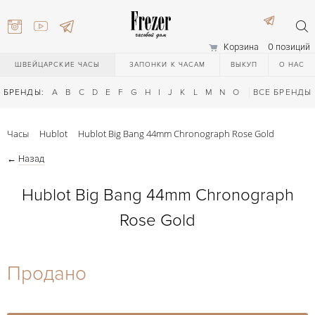
Корзина
0 позиций
ШВЕЙЦАРСКИЕ ЧАСЫ
ЗАПОНКИ К ЧАСАМ
ВЫКУП
О НАС
БРЕНДЫ:
A
B
C
D
E
F
G
H
I
J
K
L
M
N
O
P
ВСЕ БРЕНДЫ
Q
R
S
T
Часы
Hublot
Hublot Big Bang 44mm Chronograph Rose Gold
←
Назад
Hublot Big Bang 44mm Chronograph
Rose Gold
) 111-27-44
Продано
) 111-27-44