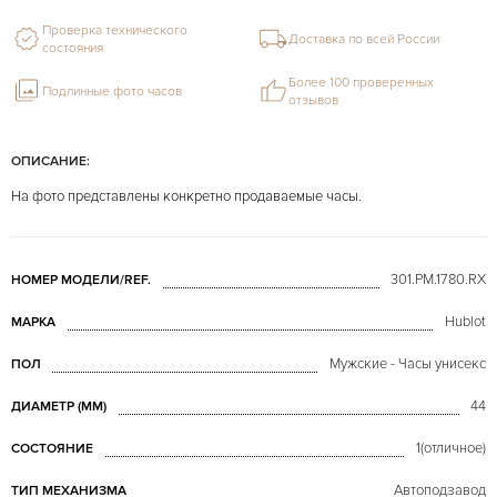
Проверка технического
Доставка по всей России
состояния
Более 100 проверенных
Подлинные фото часов
отзывов
ОПИСАНИЕ:
На фото представлены конкретно продаваемые часы.
301.PM.1780.RX
НОМЕР МОДЕЛИ/REF.
Hublot
МАРКА
Мужские - Часы унисекс
ПОЛ
44
ДИАМЕТР (MM)
1(отличное)
СОСТОЯНИЕ
Автоподзавод
ТИП МЕХАНИЗМА