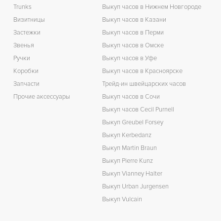
Trunks
Выкуп часов в Нижнем Новгороде
Визитницы
Выкуп часов в Казани
Застежки
Выкуп часов в Перми
Звенья
Выкуп часов в Омске
Ручки
Выкуп часов в Уфе
Коробки
Выкуп часов в Красноярске
Запчасти
Трейд-ин швейцарских часов
Прочие аксессуары
Выкуп часов в Сочи
Выкуп часов Cecil Purnell
Выкуп Greubel Forsey
Выкуп Kerbedanz
Выкуп Martin Braun
Выкуп Pierre Kunz
Выкуп Vianney Halter
Выкуп Urban Jurgensen
Выкуп Vulcain