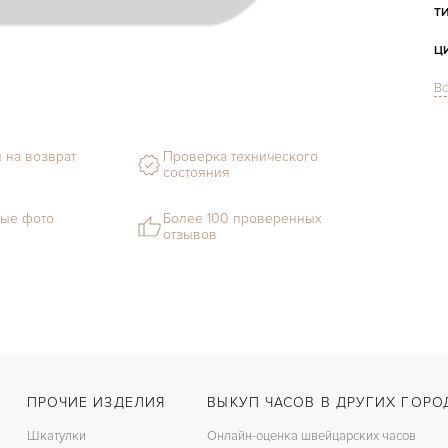
Т
Ц
Вс
С
Ф
 на возврат
Проверка технического
состояния
М
ые фото
Более 100 проверенных
Г
отзывов
С
В
Ц
З
ПРОЧИЕ ИЗДЕЛИЯ
ВЫКУП ЧАСОВ В ДРУГИХ ГОРО
Ц
Шкатулки
Онлайн-оценка швейцарских часов