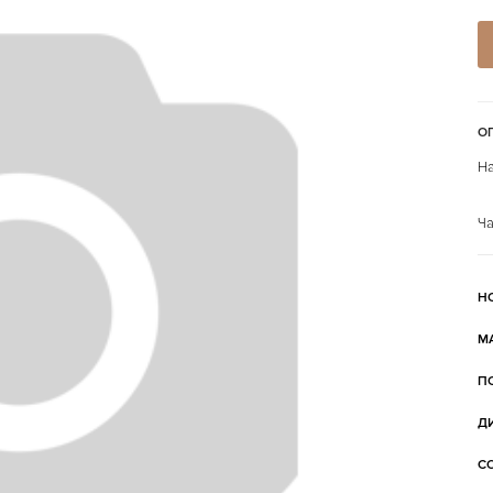
О
На
Ча
Н
М
П
Д
С