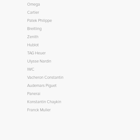
Omega
Cartier
Patek Philippe
Breitling
Zenith
Hublot
TAG Heuer
Ulysse Nardin
IWC
Vacheron Constantin
Audemars Piguet
Panerai
Konstantin Chaykin
Franck Muller