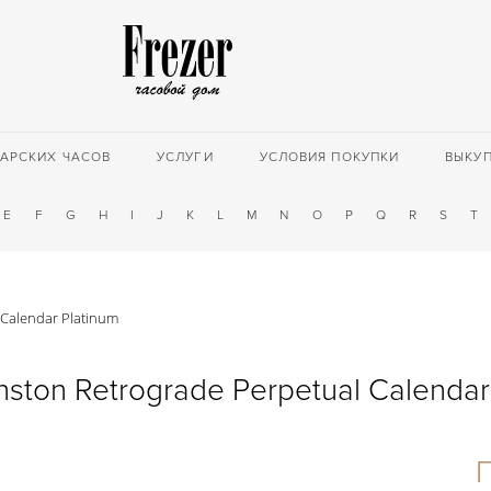
АРСКИХ ЧАСОВ
УСЛУГИ
УСЛОВИЯ ПОКУПКИ
ВЫКУ
E
F
G
H
I
J
K
L
M
N
O
P
Q
R
S
T
 Calendar Platinum
nston Retrograde Perpetual Calendar