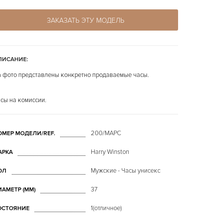
ЗАКАЗАТЬ ЭТУ МОДЕЛЬ
ПИСАНИЕ:
 фото представлены конкретно продаваемые часы.
сы на комиссии.
200/MAPC
ОМЕР МОДЕЛИ/REF.
Harry Winston
АРКА
Мужские - Часы унисекс
ОЛ
37
ИАМЕТР (MM)
1(отличное)
ОСТОЯНИЕ