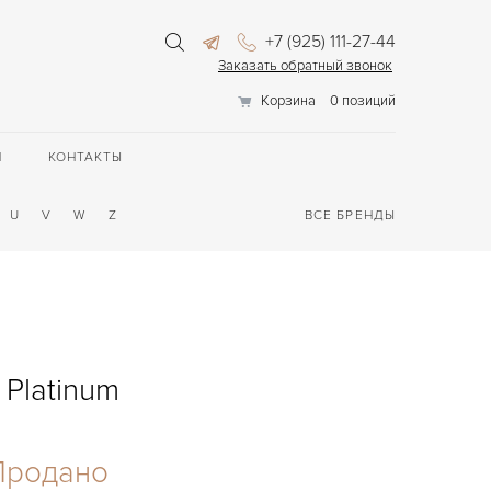
+7 (925) 111-27-44
Заказать обратный звонок
Корзина
0 позиций
П
КОНТАКТЫ
U
V
W
Z
ВСЕ БРЕНДЫ
 Platinum
Продано