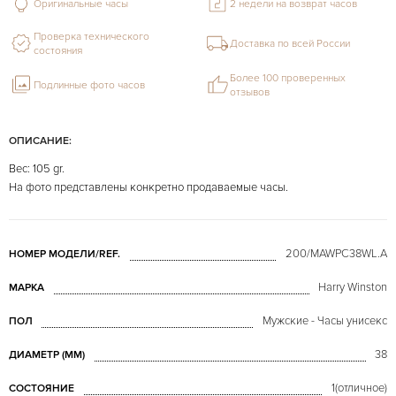
Оригинальные часы
2 недели на возврат часов
Проверка технического
Доставка по всей России
состояния
Более 100 проверенных
Подлинные фото часов
отзывов
ОПИСАНИЕ:
Вес: 105 gr.
На фото представлены конкретно продаваемые часы.
200/MAWPC38WL.A
НОМЕР МОДЕЛИ/REF.
Harry Winston
МАРКА
Мужские - Часы унисекс
ПОЛ
38
ДИАМЕТР (MM)
1(отличное)
СОСТОЯНИЕ