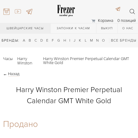
Корзина
0 позиций
ШВЕЙЦАРСКИЕ ЧАСЫ
ЗАПОНКИ К ЧАСАМ
ВЫКУП
О НАС
БРЕНДЫ:
A
B
C
D
E
F
G
H
I
J
K
L
M
N
O
P
ВСЕ БРЕНДЫ
Q
R
S
T
Часы
Harry
Harry Winston Premier Perpetual Calendar GMT
White Gold
Winston
←
Назад
Harry Winston Premier Perpetual
Calendar GMT White Gold
) 111-27-44
Продано
) 111-27-44