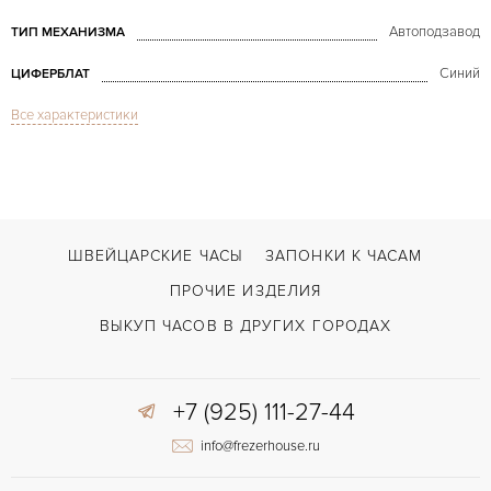
Автоподзавод
ТИП МЕХАНИЗМА
Синий
ЦИФЕРБЛАТ
Все характеристики
Сапфировое стекло
СТЕКЛО
GMT/две час.зоны, Вечный календарь, Дата, Индикатор дней недели, Ин
ФУНКЦИИ
Premier Perpetual Calendar GMT White Gold
МОДЕЛЬ
2009
ГОД ПРОИЗВОДСТВА
ШВЕЙЦАРСКИЕ ЧАСЫ
ЗАПОНКИ К ЧАСАМ
В наличии
СРОКИ ДОСТАВКИ
ПРОЧИЕ ИЗДЕЛИЯ
С документами, С футляром
ВОЗМОЖНОСТИ ДОСТАВКИ
ВЫКУП ЧАСОВ В ДРУГИХ ГОРОДАХ
Черный
ЦВЕТ БРАСЛЕТА
+7 (925) 111-27-44
Двойной сложности застежка
ЗАСТЁЖКА
info@frezerhouse.ru
Арабские
ЦИФРЫ