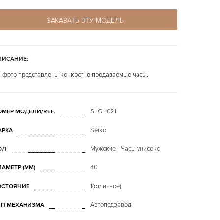
ЗАКАЗАТЬ ЭТУ МОДЕЛЬ
ПИСАНИЕ:
 фото представлены конкретно продаваемые часы.
SLGH021
ОМЕР МОДЕЛИ/REF.
Seiko
АРКА
Мужские - Часы унисекс
ОЛ
40
ИАМЕТР (MM)
1(отличное)
ОСТОЯНИЕ
Автоподзавод
ИП МЕХАНИЗМА