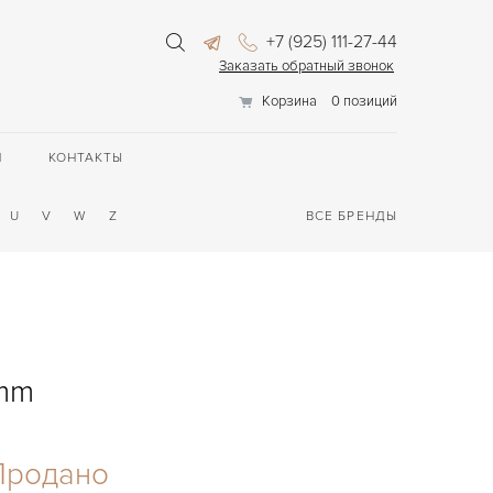
+7 (925) 111-27-44
Заказать обратный звонок
Корзина
0 позиций
П
КОНТАКТЫ
U
V
W
Z
ВСЕ БРЕНДЫ
 mm
Продано