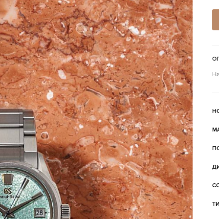
О
На
Н
М
П
Д
С
Т