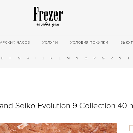
АРСКИХ ЧАСОВ
УСЛУГИ
УСЛОВИЯ ПОКУПКИ
ВЫКУ
E
F
G
H
I
J
K
L
M
N
O
P
Q
R
S
T
and Seiko Evolution 9 Collection 40