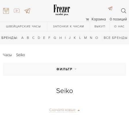
Корзина
0 позиций
ШВЕЙЦАРСКИЕ ЧАСЫ
ЗАПОНКИ К ЧАСАМ
ВЫКУП
О НАС
БРЕНДЫ:
A
B
C
D
E
F
G
H
I
J
K
L
M
N
O
P
ВСЕ БРЕНДЫ
Q
R
S
T
Часы
Seiko
ФИЛЬТР
Seiko
) 111-27-44
Сначала новые
) 111-27-44