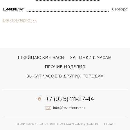
Серебро
ЦИФЕРБЛАТ
Все характеристики
Сапфировое стекло
СТЕКЛО
Хронограф
ФУНКЦИИ
Original Senator Chronograph
МОДЕЛЬ
В наличии
СРОКИ ДОСТАВКИ
ШВЕЙЦАРСКИЕ ЧАСЫ
ЗАПОНКИ К ЧАСАМ
С футляром
ВОЗМОЖНОСТИ ДОСТАВКИ
ПРОЧИЕ ИЗДЕЛИЯ
Черный
ЦВЕТ БРАСЛЕТА
ВЫКУП ЧАСОВ В ДРУГИХ ГОРОДАХ
Двойной сложности застежка
ЗАСТЁЖКА
+7 (925) 111-27-44
40 часов
ЗАПАС ХОДА
info@frezerhouse.ru
Прозрачная задняя крышка
ПРОЧЕЕ
ПОЛИТИКА ОБРАБОТКИ ПЕРСОНАЛЬНЫХ ДАННЫХ
О НАС