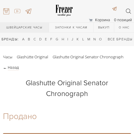
Корзина
0 позиций
ШВЕЙЦАРСКИЕ ЧАСЫ
ЗАПОНКИ К ЧАСАМ
ВЫКУП
О НАС
БРЕНДЫ:
A
B
C
D
E
F
G
H
I
J
K
L
M
N
O
P
ВСЕ БРЕНДЫ
Q
R
S
T
Часы
Glashütte Original
Glashutte Original Senator Chronograph
←
Назад
Glashutte Original Senator
Chronograph
) 111-27-44
Продано
) 111-27-44