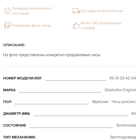
Проверка технического
Доставка по всей России
состояния
Более 100 проверенных
Подлинные фото часов
отзывов
ОПИСАНИЕ:
На фото представлены конкретно продаваемые часы.
39-31-33-42-04
НОМЕР МОДЕЛИ/REF.
Glashütte Original
МАРКА
Мужские - Часы унисекс
ПОЛ
40
ДИАМЕТР (MM)
1(отличное)
СОСТОЯНИЕ
Автоподзавод
ТИП МЕХАНИЗМА