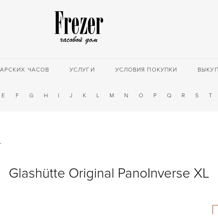
АРСКИХ ЧАСОВ
УСЛУГИ
УСЛОВИЯ ПОКУПКИ
ВЫКУ
E
F
G
H
I
J
K
L
M
N
O
P
Q
R
S
T
L
Glashütte Original PanoInverse XL