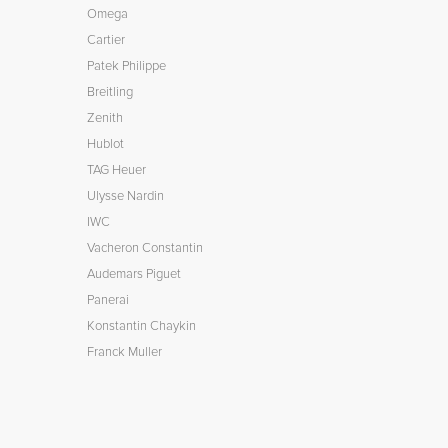
Omega
Cartier
Patek Philippe
Breitling
Zenith
Hublot
TAG Heuer
Ulysse Nardin
IWC
Vacheron Constantin
Audemars Piguet
Panerai
Konstantin Chaykin
Franck Muller