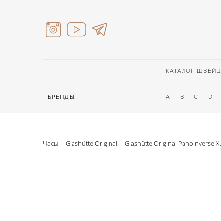
КАТАЛОГ ШВЕЙЦ
БРЕНДЫ:
A
B
C
D
Часы
Glashütte Original
Glashütte Original PanoInverse X