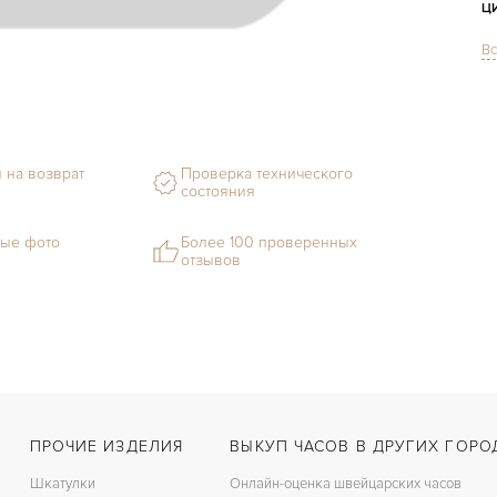
Ц
Вс
С
М
С
 на возврат
Проверка технического
Ц
состояния
З
ые фото
Более 100 проверенных
отзывов
Ц
П
ПРОЧИЕ ИЗДЕЛИЯ
ВЫКУП ЧАСОВ В ДРУГИХ ГОРО
Шкатулки
Онлайн-оценка швейцарских часов