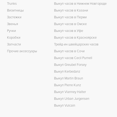
Trunks
Выкуп часов в Нижнем Новгороде
Визитницы
Выкуп часов в Казани
Застежки
Выкуп часов в Перми
Звенья
Выкуп часов в Омске
Ручки
Выкуп часов в Уфе
Коробки
Выкуп часов в Красноярске
Запчасти
Трейд-ин швейцарских часов
Прочие аксессуары
Выкуп часов в Сочи
Выкуп часов Cecil Purnell
Выкуп Greubel Forsey
Выкуп Kerbedanz
Выкуп Martin Braun
Выкуп Pierre Kunz
Выкуп Vianney Halter
Выкуп Urban Jurgensen
Выкуп Vulcain