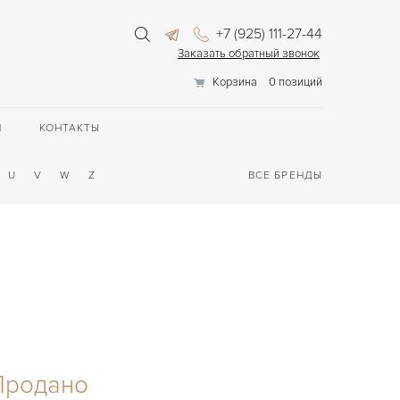
+7 (925) 111-27-44
Заказать обратный звонок
Корзина
0 позиций
П
КОНТАКТЫ
U
V
W
Z
ВСЕ БРЕНДЫ
Продано