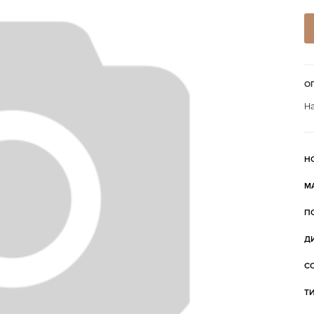
О
На
Н
М
П
Д
С
Т