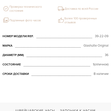
Проверка технического
Доставка по всей России
состояния
Более 100 проверенных
Подлинные фото часов
отзывов
39-22-09
НОМЕР МОДЕЛИ/REF.
Glashütte Original
МАРКА
36
ДИАМЕТР (MM)
1(отличное)
СОСТОЯНИЕ
В наличии
СРОКИ ДОСТАВКИ
ШВЕЙЦАРСКИЕ ЧАСЫ
ЗАПОНКИ К ЧАСАМ