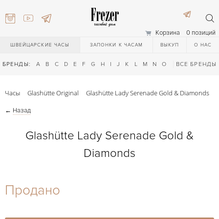
Корзина
0 позиций
ШВЕЙЦАРСКИЕ ЧАСЫ
ЗАПОНКИ К ЧАСАМ
ВЫКУП
О НАС
БРЕНДЫ:
A
B
C
D
E
F
G
H
I
J
K
L
M
N
O
P
ВСЕ БРЕНДЫ
Q
R
S
T
Часы
Glashütte Original
Glashütte Lady Serenade Gold & Diamonds
←
Назад
Glashütte Lady Serenade Gold &
Diamonds
) 111-27-44
Продано
) 111-27-44