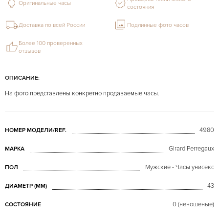
Оригинальные часы
состояния
Доставка по всей России
Подлинные фото часов
Более 100 проверенных
отзывов
ОПИСАНИЕ:
На фото представлены конкретно продаваемые часы.
4980
НОМЕР МОДЕЛИ/REF.
Girard Perregaux
МАРКА
Мужские - Часы унисекс
ПОЛ
43
ДИАМЕТР (MM)
0 (неношеные)
СОСТОЯНИЕ