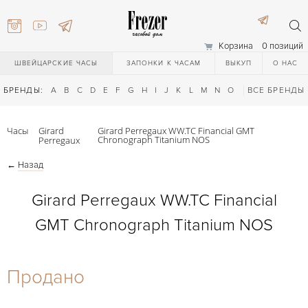
Корзина
0 позиций
ШВЕЙЦАРСКИЕ ЧАСЫ
ЗАПОНКИ К ЧАСАМ
ВЫКУП
О НАС
БРЕНДЫ:
A
B
C
D
E
F
G
H
I
J
K
L
M
N
O
P
ВСЕ БРЕНДЫ
Q
R
S
T
Часы
Girard
Girard Perregaux WW.TC Financial GMT
Chronograph Titanium NOS
Perregaux
←
Назад
Girard Perregaux WW.TC Financial
GMT Chronograph Titanium NOS
) 111-27-44
Продано
) 111-27-44