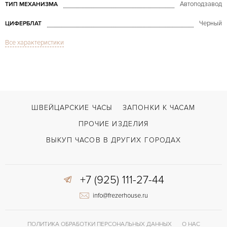
Автоподзавод
ТИП МЕХАНИЗМА
Черный
ЦИФЕРБЛАТ
Все характеристики
Сапфировое стекло
СТЕКЛО
GMT/две час.зоны, Дата, Хронограф
ФУНКЦИИ
WW.TC Financial GMT Chronograph Titanium
МОДЕЛЬ
В наличии
СРОКИ ДОСТАВКИ
ШВЕЙЦАРСКИЕ ЧАСЫ
ЗАПОНКИ К ЧАСАМ
С документами, С футляром
ВОЗМОЖНОСТИ ДОСТАВКИ
ПРОЧИЕ ИЗДЕЛИЯ
Черный
ЦВЕТ БРАСЛЕТА
ВЫКУП ЧАСОВ В ДРУГИХ ГОРОДАХ
Двойной сложности застежка
ЗАСТЁЖКА
+7 (925) 111-27-44
Арабские
ЦИФРЫ
info@frezerhouse.ru
GP3387
КАЛИБР/МЕХАНИЗМ
46 часов
ЗАПАС ХОДА
ПОЛИТИКА ОБРАБОТКИ ПЕРСОНАЛЬНЫХ ДАННЫХ
О НАС