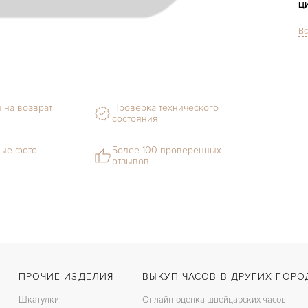
Ц
Вс
С
Ф
М
 на возврат
Проверка технического
С
состояния
Ц
ые фото
Более 100 проверенных
отзывов
З
Ц
ПРОЧИЕ ИЗДЕЛИЯ
ВЫКУП ЧАСОВ В ДРУГИХ ГОРО
Шкатулки
Онлайн-оценка швейцарских часов