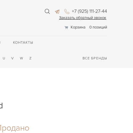
+7 (925) 111-27-44
Заказать обратный звонок
Корзина
0 позиций
П
КОНТАКТЫ
U
V
W
Z
ВСЕ БРЕНДЫ
d
Продано