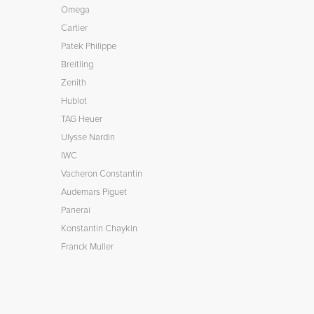
Omega
Cartier
Patek Philippe
Breitling
Zenith
Hublot
TAG Heuer
Ulysse Nardin
IWC
Vacheron Constantin
Audemars Piguet
Panerai
Konstantin Chaykin
Franck Muller