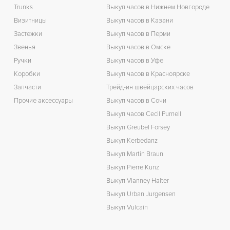
Trunks
Выкуп часов в Нижнем Новгороде
Визитницы
Выкуп часов в Казани
Застежки
Выкуп часов в Перми
Звенья
Выкуп часов в Омске
Ручки
Выкуп часов в Уфе
Коробки
Выкуп часов в Красноярске
Запчасти
Трейд-ин швейцарских часов
Прочие аксессуары
Выкуп часов в Сочи
Выкуп часов Cecil Purnell
Выкуп Greubel Forsey
Выкуп Kerbedanz
Выкуп Martin Braun
Выкуп Pierre Kunz
Выкуп Vianney Halter
Выкуп Urban Jurgensen
Выкуп Vulcain