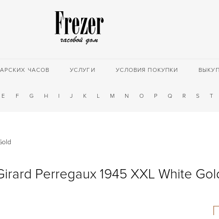
АРСКИХ ЧАСОВ
УСЛУГИ
УСЛОВИЯ ПОКУПКИ
ВЫКУ
E
F
G
H
I
J
K
L
M
N
O
P
Q
R
S
T
Gold
Girard Perregaux 1945 XXL White Gol