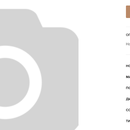
О
На
Н
М
П
Д
С
Т