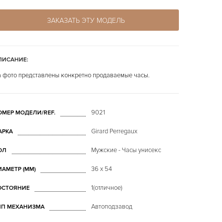
ЗАКАЗАТЬ ЭТУ МОДЕЛЬ
ПИСАНИЕ:
 фото представлены конкретно продаваемые часы.
9021
ОМЕР МОДЕЛИ/REF.
Girard Perregaux
АРКА
Мужские - Часы унисекс
ОЛ
36 x 54
ИАМЕТР (MM)
1(отличное)
ОСТОЯНИЕ
Автоподзавод
ИП МЕХАНИЗМА