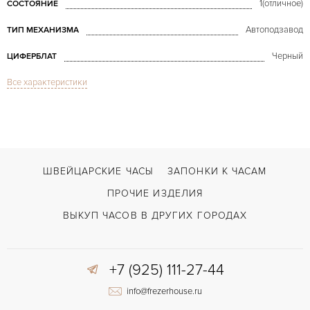
1(отличное)
СОСТОЯНИЕ
Автоподзавод
ТИП МЕХАНИЗМА
Черный
ЦИФЕРБЛАТ
Все характеристики
Сапфировое стекло
СТЕКЛО
Дата
ФУНКЦИИ
Gérald Genta Octo Bi-Retro Rose Gold
МОДЕЛЬ
В наличии
СРОКИ ДОСТАВКИ
ШВЕЙЦАРСКИЕ ЧАСЫ
ЗАПОНКИ К ЧАСАМ
Черный
ЦВЕТ БРАСЛЕТА
ПРОЧИЕ ИЗДЕЛИЯ
Двойной сложности застежка
ЗАСТЁЖКА
ВЫКУП ЧАСОВ В ДРУГИХ ГОРОДАХ
Арабские
ЦИФРЫ
+7 (925) 111-27-44
GG 7722
КАЛИБР/МЕХАНИЗМ
info@frezerhouse.ru
42 часов
ЗАПАС ХОДА