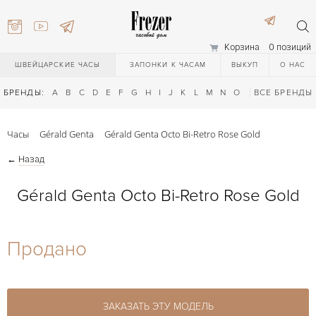
Корзина
0 позиций
ШВЕЙЦАРСКИЕ ЧАСЫ
ЗАПОНКИ К ЧАСАМ
ВЫКУП
О НАС
БРЕНДЫ:
A
B
C
D
E
F
G
H
I
J
K
L
M
N
O
P
ВСЕ БРЕНДЫ
Q
R
S
T
Часы
Gérald Genta
Gérald Genta Octo Bi-Retro Rose Gold
←
Назад
Gérald Genta Octo Bi-Retro Rose Gold
) 111-27-44
Продано
) 111-27-44
ЗАКАЗАТЬ ЭТУ МОДЕЛЬ