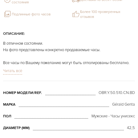
состояния
Более 100 проверенных
Подлинные фото часов
отзывов
ОПИСАНИЕ:
В отличном состоянии.
На фото представлены конкретно продаваемые часы.
Все часы по Вашему пожеланию могут быть отполированы бесплатно.
Читать всё
OBR.Y.50.510.CN.BD
НОМЕР МОДЕЛИ/REF.
Gérald Genta
МАРКА
Мужские - Часы унисекс
ПОЛ
42,5
ДИАМЕТР (MM)