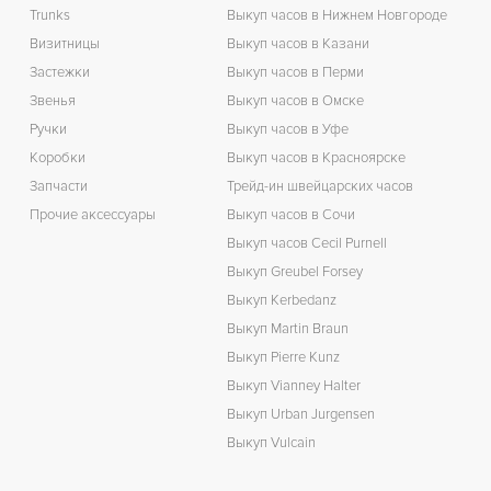
Trunks
Выкуп часов в Нижнем Новгороде
Визитницы
Выкуп часов в Казани
Застежки
Выкуп часов в Перми
Звенья
Выкуп часов в Омске
Ручки
Выкуп часов в Уфе
Коробки
Выкуп часов в Красноярске
Запчасти
Трейд-ин швейцарских часов
Прочие аксессуары
Выкуп часов в Сочи
Выкуп часов Cecil Purnell
Выкуп Greubel Forsey
Выкуп Kerbedanz
Выкуп Martin Braun
Выкуп Pierre Kunz
Выкуп Vianney Halter
Выкуп Urban Jurgensen
Выкуп Vulcain