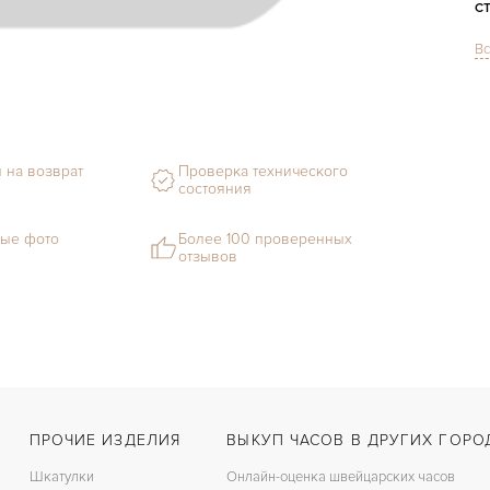
С
Вс
М
С
Ц
 на возврат
Проверка технического
З
состояния
Ц
ые фото
Более 100 проверенных
отзывов
П
ПРОЧИЕ ИЗДЕЛИЯ
ВЫКУП ЧАСОВ В ДРУГИХ ГОРО
Шкатулки
Онлайн-оценка швейцарских часов