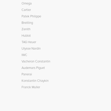
Omega
Cartier
Patek Philippe
Breitling
Zenith
Hublot
TAG Heuer
Ulysse Nardin
IWC
Vacheron Constantin
Audemars Piguet
Panerai
Konstantin Chaykin
Franck Muller