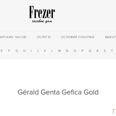
АРСКИХ ЧАСОВ
УСЛУГИ
УСЛОВИЯ ПОКУПКИ
ВЫКУ
E
F
G
H
I
J
K
L
M
N
O
P
Q
R
S
T
Gérald Genta Gefica Gold