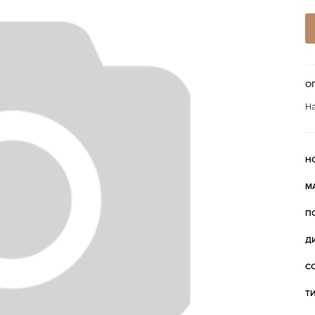
О
На
Н
М
П
Д
С
Т