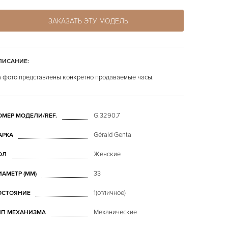
ЗАКАЗАТЬ ЭТУ МОДЕЛЬ
ПИСАНИЕ:
 фото представлены конкретно продаваемые часы.
G.3290.7
ОМЕР МОДЕЛИ/REF.
Gérald Genta
АРКА
Женские
ОЛ
33
ИАМЕТР (MM)
1(отличное)
ОСТОЯНИЕ
Механические
ИП МЕХАНИЗМА