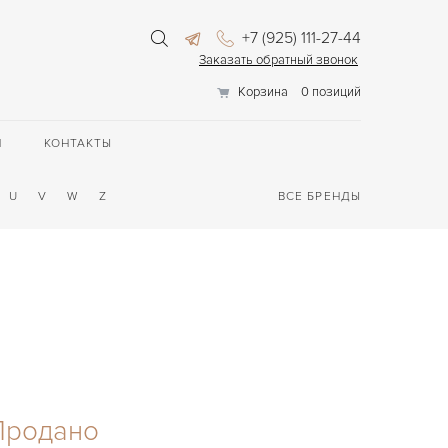
+7 (925) 111-27-44
Заказать обратный звонок
Корзина
0 позиций
П
КОНТАКТЫ
U
V
W
Z
ВСЕ БРЕНДЫ
Продано