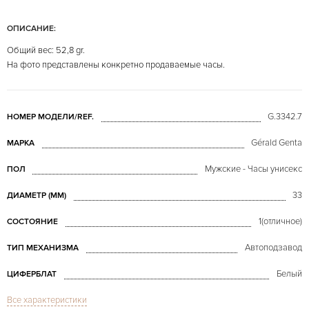
ОПИСАНИЕ:
Общий вес: 52,8 gr.
На фото представлены конкретно продаваемые часы.
G.3342.7
НОМЕР МОДЕЛИ/REF.
Gérald Genta
МАРКА
Мужские - Часы унисекс
ПОЛ
33
ДИАМЕТР (MM)
1(отличное)
СОСТОЯНИЕ
Автоподзавод
ТИП МЕХАНИЗМА
Белый
ЦИФЕРБЛАТ
Все характеристики
Сапфировое стекло
СТЕКЛО