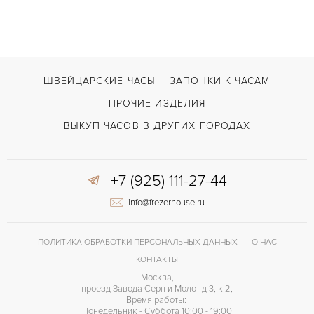
Дата
ФУНКЦИИ
Gefica Yellow Gold
МОДЕЛЬ
В наличии
СРОКИ ДОСТАВКИ
ШВЕЙЦАРСКИЕ ЧАСЫ
ЗАПОНКИ К ЧАСАМ
Черный
ЦВЕТ БРАСЛЕТА
ПРОЧИЕ ИЗДЕЛИЯ
Застежка с помощью шипа
ЗАСТЁЖКА
ВЫКУП ЧАСОВ В ДРУГИХ ГОРОДАХ
Римские
ЦИФРЫ
+7 (925) 111-27-44
info@frezerhouse.ru
ПОЛИТИКА ОБРАБОТКИ ПЕРСОНАЛЬНЫХ ДАННЫХ
О НАС
КОНТАКТЫ
Москва,
проезд Завода Серп и Молот д 3, к 2,
Время работы:
Понедельник - Суббота 10:00 - 19:00