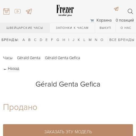
Корзина
0 позиций
ШВЕЙЦАРСКИЕ ЧАСЫ
ЗАПОНКИ К ЧАСАМ
ВЫКУП
О НАС
БРЕНДЫ:
A
B
C
D
E
F
G
H
I
J
K
L
M
N
O
P
ВСЕ БРЕНДЫ
Q
R
S
T
Часы
Gérald Genta
Gérald Genta Gefica
←
Назад
Gérald Genta Gefica
) 111-27-44
Продано
) 111-27-44
ЗАКАЗАТЬ ЭТУ МОДЕЛЬ