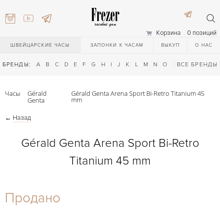
Корзина
0 позиций
ШВЕЙЦАРСКИЕ ЧАСЫ
ЗАПОНКИ К ЧАСАМ
ВЫКУП
О НАС
БРЕНДЫ:
A
B
C
D
E
F
G
H
I
J
K
L
M
N
O
P
ВСЕ БРЕНДЫ
Q
R
S
T
Часы
Gérald
Gérald Genta Arena Sport Bi-Retro Titanium 45
mm
Genta
←
Назад
Gérald Genta Arena Sport Bi-Retro
Titanium 45 mm
) 111-27-44
Продано
) 111-27-44