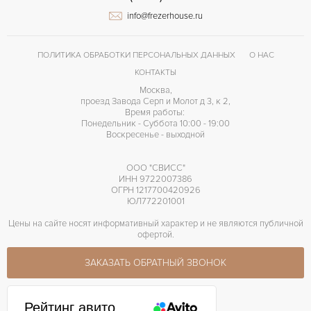
info@frezerhouse.ru
GG 7723
КАЛИБР/МЕХАНИЗМ
40 часов
ЗАПАС ХОДА
ПОЛИТИКА ОБРАБОТКИ ПЕРСОНАЛЬНЫХ ДАННЫХ
О НАС
КОНТАКТЫ
Москва,
проезд Завода Серп и Молот д 3, к 2,
Время работы:
Понедельник - Суббота 10:00 - 19:00
Воскресенье - выходной
ООО "СВИСС"
ИНН 9722007386
ОГРН 1217700420926
ЮЛ772201001
Цены на сайте носят информативный характер и не являются публичной
офертой.
ЗАКАЗАТЬ ОБРАТНЫЙ ЗВОНОК
Рейтинг авито