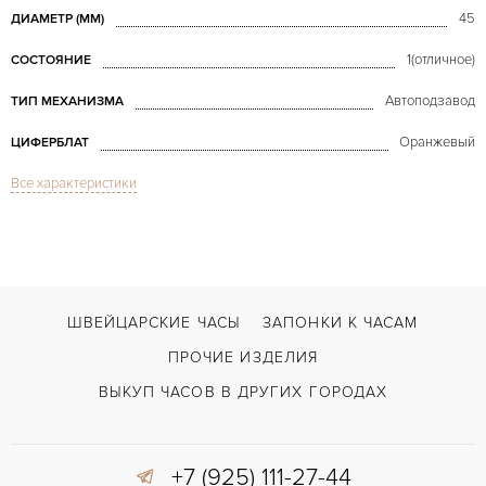
45
ДИАМЕТР (MM)
1(отличное)
СОСТОЯНИЕ
Автоподзавод
ТИП МЕХАНИЗМА
Оранжевый
ЦИФЕРБЛАТ
Все характеристики
Сапфировое стекло
СТЕКЛО
Дата, Индикатор месяца
ФУНКЦИИ
Arena Sport Bi-Retro Titanium 45 mm
МОДЕЛЬ
В наличии
СРОКИ ДОСТАВКИ
ШВЕЙЦАРСКИЕ ЧАСЫ
ЗАПОНКИ К ЧАСАМ
С документами, С футляром
ВОЗМОЖНОСТИ ДОСТАВКИ
ПРОЧИЕ ИЗДЕЛИЯ
Черный
ЦВЕТ БРАСЛЕТА
ВЫКУП ЧАСОВ В ДРУГИХ ГОРОДАХ
Двойной сложности застежка
ЗАСТЁЖКА
+7 (925) 111-27-44
Арабские
ЦИФРЫ