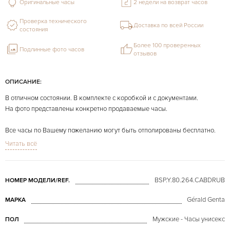
Оригинальные часы
2 недели на возврат часов
Проверка технического
Доставка по всей России
состояния
Более 100 проверенных
Подлинные фото часов
отзывов
ОПИСАНИЕ:
В отличном состоянии. В комплекте с коробкой и с документами.
На фото представлены конкретно продаваемые часы.
Все часы по Вашему пожеланию могут быть отполированы бесплатно.
Читать всё
BSP.Y.80.264.CABDRUB
НОМЕР МОДЕЛИ/REF.
Gérald Genta
МАРКА
Мужские - Часы унисекс
ПОЛ