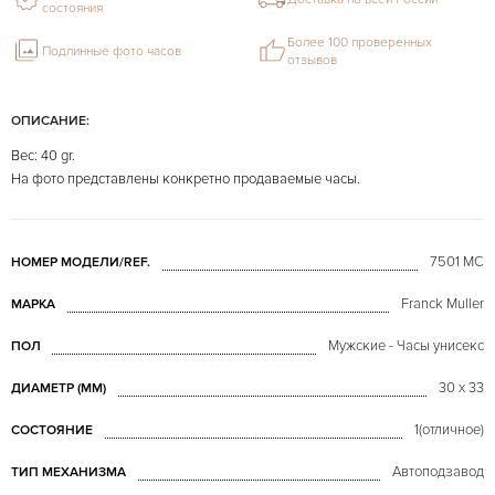
состояния
Более 100 проверенных
Подлинные фото часов
отзывов
ОПИСАНИЕ:
Вес: 40 gr.
На фото представлены конкретно продаваемые часы.
7501 MC
НОМЕР МОДЕЛИ/REF.
Franck Muller
МАРКА
Мужские - Часы унисекс
ПОЛ
30 x 33
ДИАМЕТР (MM)
1(отличное)
СОСТОЯНИЕ
Автоподзавод
ТИП МЕХАНИЗМА