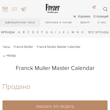
Корзина
0 позиций
ШВЕЙЦАРСКИЕ ЧАСЫ
ЗАПОНКИ К ЧАСАМ
ВЫКУП
О НАС
БРЕНДЫ:
A
B
C
D
E
F
G
H
I
J
K
L
M
N
O
P
ВСЕ БРЕНДЫ
Q
R
S
T
Часы
Franck Muller
Franck Muller Master Calendar
←
Назад
Franck Muller Master Calendar
) 111-27-44
Продано
) 111-27-44
ЗАКАЗАТЬ ЭТУ МОДЕЛЬ