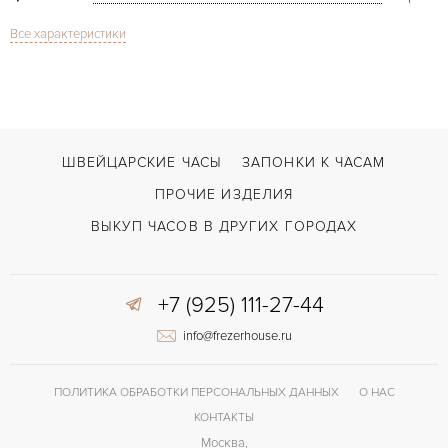
Все характеристики
Сапфировое стекло
СТЕКЛО
Хронограф
ФУНКЦИИ
Chronograph 7000 CC
МОДЕЛЬ
1996
ГОД ПРОИЗВОДСТВА
ШВЕЙЦАРСКИЕ ЧАСЫ
ЗАПОНКИ К ЧАСАМ
В наличии
СРОКИ ДОСТАВКИ
ПРОЧИЕ ИЗДЕЛИЯ
С документами, С футляром
ВОЗМОЖНОСТИ ДОСТАВКИ
ВЫКУП ЧАСОВ В ДРУГИХ ГОРОДАХ
Черный
ЦВЕТ БРАСЛЕТА
+7 (925) 111-27-44
Застежка с помощью шипа
ЗАСТЁЖКА
info@frezerhouse.ru
Арабские
ЦИФРЫ
ПОЛИТИКА ОБРАБОТКИ ПЕРСОНАЛЬНЫХ ДАННЫХ
О НАС
КОНТАКТЫ
Москва,