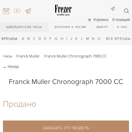
Корзина
0 позиций
ШВЕЙЦАРСКИЕ ЧАСЫ
ЗАПОНКИ К ЧАСАМ
ВЫКУП
О НАС
БРЕНДЫ:
A
B
C
D
E
F
G
H
I
J
K
L
M
N
O
P
ВСЕ БРЕНДЫ
Q
R
S
T
Часы
Franck Muller
Franck Muller Chronograph 7000 CC
←
Назад
Franck Muller Chronograph 7000 CC
) 111-27-44
Продано
) 111-27-44
ЗАКАЗАТЬ ЭТУ МОДЕЛЬ