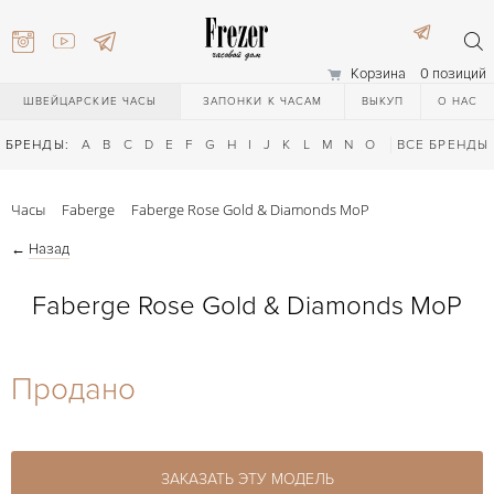
Корзина
0 позиций
ШВЕЙЦАРСКИЕ ЧАСЫ
ЗАПОНКИ К ЧАСАМ
ВЫКУП
О НАС
БРЕНДЫ:
A
B
C
D
E
F
G
H
I
J
K
L
M
N
O
P
ВСЕ БРЕНДЫ
Q
R
S
T
Часы
Faberge
Faberge Rose Gold & Diamonds MoP
←
Назад
Faberge Rose Gold & Diamonds MoP
) 111-27-44
Продано
) 111-27-44
ЗАКАЗАТЬ ЭТУ МОДЕЛЬ