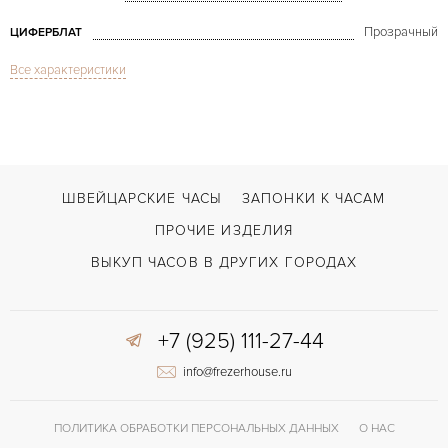
Прозрачный
ЦИФЕРБЛАТ
Все характеристики
Сапфировое стекло
СТЕКЛО
Турбийон
ФУНКЦИИ
Twenty-8-Eight Skeleton Tourbillon
МОДЕЛЬ
В наличии
СРОКИ ДОСТАВКИ
ШВЕЙЦАРСКИЕ ЧАСЫ
ЗАПОНКИ К ЧАСАМ
С документами
ВОЗМОЖНОСТИ ДОСТАВКИ
ПРОЧИЕ ИЗДЕЛИЯ
Черный
ЦВЕТ БРАСЛЕТА
ВЫКУП ЧАСОВ В ДРУГИХ ГОРОДАХ
Застежка с помощью шипа
ЗАСТЁЖКА
+7 (925) 111-27-44
Без цифр
ЦИФРЫ
info@frezerhouse.ru
8028
КАЛИБР/МЕХАНИЗМ
72 часов
ЗАПАС ХОДА
ПОЛИТИКА ОБРАБОТКИ ПЕРСОНАЛЬНЫХ ДАННЫХ
О НАС