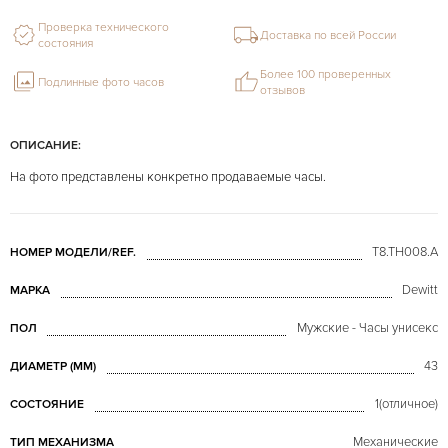
Проверка технического
Доставка по всей России
состояния
Более 100 проверенных
Подлинные фото часов
отзывов
ОПИСАНИЕ:
На фото представлены конкретно продаваемые часы.
T8.TH008.A
НОМЕР МОДЕЛИ/REF.
Dewitt
МАРКА
Мужские - Часы унисекс
ПОЛ
43
ДИАМЕТР (MM)
1(отличное)
СОСТОЯНИЕ
Механические
ТИП МЕХАНИЗМА