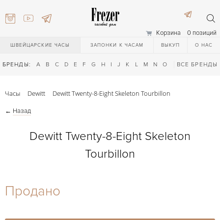
Корзина
0 позиций
ШВЕЙЦАРСКИЕ ЧАСЫ
ЗАПОНКИ К ЧАСАМ
ВЫКУП
О НАС
БРЕНДЫ:
A
B
C
D
E
F
G
H
I
J
K
L
M
N
O
P
ВСЕ БРЕНДЫ
Q
R
S
T
Часы
Dewitt
Dewitt Twenty-8-Eight Skeleton Tourbillon
←
Назад
Dewitt Twenty-8-Eight Skeleton
Tourbillon
) 111-27-44
Продано
) 111-27-44