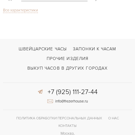
Все характеристики
В наличии
СРОКИ ДОСТАВКИ
С футляром
ВОЗМОЖНОСТИ ДОСТАВКИ
Синий
ЦВЕТ БРАСЛЕТА
Застежка с помощью шипа
ЗАСТЁЖКА
ШВЕЙЦАРСКИЕ ЧАСЫ
ЗАПОНКИ К ЧАСАМ
Без цифр
ЦИФРЫ
ПРОЧИЕ ИЗДЕЛИЯ
Отделка драгоценными камнями
ПРОЧЕЕ
ВЫКУП ЧАСОВ В ДРУГИХ ГОРОДАХ
+7 (925) 111-27-44
info@frezerhouse.ru
ПОЛИТИКА ОБРАБОТКИ ПЕРСОНАЛЬНЫХ ДАННЫХ
О НАС
КОНТАКТЫ
Москва,