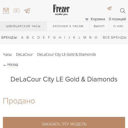
Корзина
0 позиций
ШВЕЙЦАРСКИЕ ЧАСЫ
ЗАПОНКИ К ЧАСАМ
ВЫКУП
О НАС
БРЕНДЫ:
A
B
C
D
E
F
G
H
I
J
K
L
M
N
O
P
ВСЕ БРЕНДЫ
Q
R
S
T
Часы
DeLaCour
DeLaCour City LE Gold & Diamonds
←
Назад
DeLaCour City LE Gold & Diamonds
) 111-27-44
Продано
) 111-27-44
ЗАКАЗАТЬ ЭТУ МОДЕЛЬ