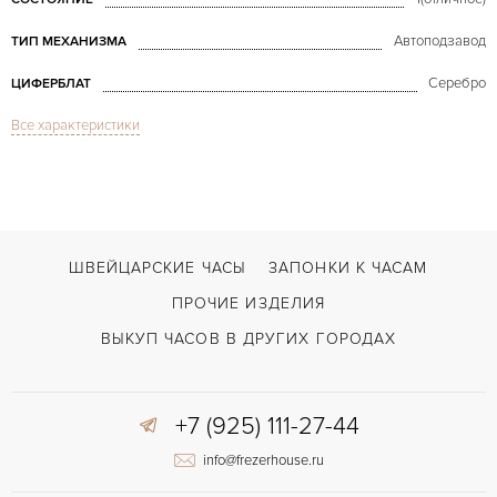
Автоподзавод
ТИП МЕХАНИЗМА
Серебро
ЦИФЕРБЛАТ
Все характеристики
Сапфировое стекло
СТЕКЛО
Power Reserve White Gold
МОДЕЛЬ
В наличии
СРОКИ ДОСТАВКИ
С документами
ВОЗМОЖНОСТИ ДОСТАВКИ
ШВЕЙЦАРСКИЕ ЧАСЫ
ЗАПОНКИ К ЧАСАМ
Черный
ЦВЕТ БРАСЛЕТА
ПРОЧИЕ ИЗДЕЛИЯ
Застежка с помощью шипа
ЗАСТЁЖКА
ВЫКУП ЧАСОВ В ДРУГИХ ГОРОДАХ
Римские
ЦИФРЫ
+7 (925) 111-27-44
144 часов
ЗАПАС ХОДА
info@frezerhouse.ru
Индикатор резерва хода
ПРОЧЕЕ