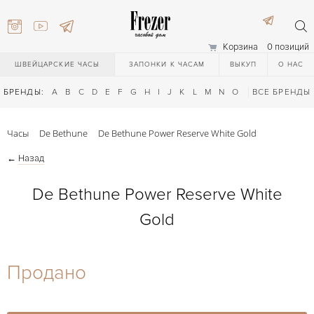
Корзина
0 позиций
ШВЕЙЦАРСКИЕ ЧАСЫ
ЗАПОНКИ К ЧАСАМ
ВЫКУП
О НАС
БРЕНДЫ:
A
B
C
D
E
F
G
H
I
J
K
L
M
N
O
P
ВСЕ БРЕНДЫ
Q
R
S
T
Часы
De Bethune
De Bethune Power Reserve White Gold
←
Назад
De Bethune Power Reserve White
Gold
) 111-27-44
Продано
) 111-27-44