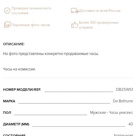
Проверка технического
Доставка по всей России
состояния
Более 100 проверенных
Подлинные фото часов
отзывов
ОПИСАНИЕ:
На фото представлены конкретно продаваемые часы.
Часы на комиссии.
DB25WS1
НОМЕР МОДЕЛИ/REF.
De Bethune
МАРКА
Мужские - Часы унисекс
ПОЛ
40
ДИАМЕТР (MM)
1(отличное)
СОСТОЯНИЕ