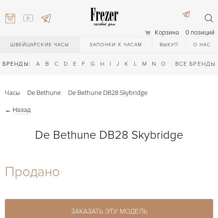
Корзина
0 позиций
ШВЕЙЦАРСКИЕ ЧАСЫ
ЗАПОНКИ К ЧАСАМ
ВЫКУП
О НАС
БРЕНДЫ:
A
B
C
D
E
F
G
H
I
J
K
L
M
N
O
P
ВСЕ БРЕНДЫ
Q
R
S
T
Часы
De Bethune
De Bethune DB28 Skybridge
←
Назад
De Bethune DB28 Skybridge
) 111-27-44
Продано
) 111-27-44
ЗАКАЗАТЬ ЭТУ МОДЕЛЬ