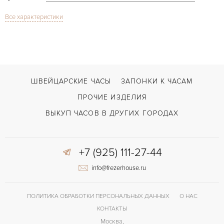
Все характеристики
Сапфировое стекло
СТЕКЛО
DB28 Skybridge
МОДЕЛЬ
В наличии
СРОКИ ДОСТАВКИ
С документами, С футляром
ВОЗМОЖНОСТИ ДОСТАВКИ
ШВЕЙЦАРСКИЕ ЧАСЫ
ЗАПОНКИ К ЧАСАМ
Черный
ЦВЕТ БРАСЛЕТА
ПРОЧИЕ ИЗДЕЛИЯ
Застежка с помощью шипа
ЗАСТЁЖКА
ВЫКУП ЧАСОВ В ДРУГИХ ГОРОДАХ
Без цифр
ЦИФРЫ
+7 (925) 111-27-44
DB2105
КАЛИБР/МЕХАНИЗМ
info@frezerhouse.ru
144 часов
ЗАПАС ХОДА
ПОЛИТИКА ОБРАБОТКИ ПЕРСОНАЛЬНЫХ ДАННЫХ
О НАС
КОНТАКТЫ
Москва,