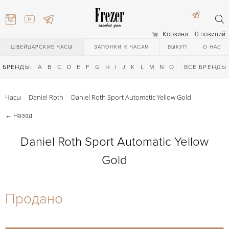
Корзина
0 позиций
ШВЕЙЦАРСКИЕ ЧАСЫ
ЗАПОНКИ К ЧАСАМ
ВЫКУП
О НАС
БРЕНДЫ:
A
B
C
D
E
F
G
H
I
J
K
L
M
N
O
P
ВСЕ БРЕНДЫ
Q
R
S
T
Часы
Daniel Roth
Daniel Roth Sport Automatic Yellow Gold
←
Назад
Daniel Roth Sport Automatic Yellow
Gold
) 111-27-44
Продано
) 111-27-44