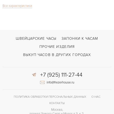
Все характеристики
Сапфировое стекло
СТЕКЛО
Дата
ФУНКЦИИ
Sport Automatic Yellow Gold
МОДЕЛЬ
В наличии
СРОКИ ДОСТАВКИ
ШВЕЙЦАРСКИЕ ЧАСЫ
ЗАПОНКИ К ЧАСАМ
Черный
ЦВЕТ БРАСЛЕТА
ПРОЧИЕ ИЗДЕЛИЯ
Застежка с помощью шипа
ЗАСТЁЖКА
ВЫКУП ЧАСОВ В ДРУГИХ ГОРОДАХ
Римские
ЦИФРЫ
+7 (925) 111-27-44
info@frezerhouse.ru
ПОЛИТИКА ОБРАБОТКИ ПЕРСОНАЛЬНЫХ ДАННЫХ
О НАС
КОНТАКТЫ
Москва,
проезд Завода Серп и Молот д 3, к 2,