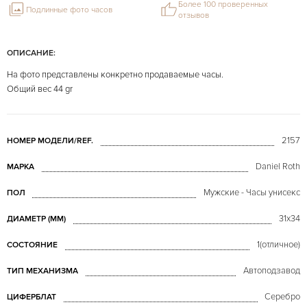
Более 100 проверенных
Подлинные фото часов
отзывов
ОПИСАНИЕ:
На фото представлены конкретно продаваемые часы.
Общий вес 44 gr
2157
НОМЕР МОДЕЛИ/REF.
Daniel Roth
МАРКА
Мужские - Часы унисекс
ПОЛ
31x34
ДИАМЕТР (MM)
1(отличное)
СОСТОЯНИЕ
Автоподзавод
ТИП МЕХАНИЗМА
Серебро
ЦИФЕРБЛАТ