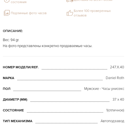
состояния
Более 100 проверенных
Подлинные фото часов
отзывов
ОПИСАНИЕ:
Вес: 94 gr.
На фото представлены конкретно продаваемые часы.
247.X.40
НОМЕР МОДЕЛИ/REF.
Daniel Roth
МАРКА
Мужские - Часы унисекс
ПОЛ
37 x 40
ДИАМЕТР (MM)
1(отличное)
СОСТОЯНИЕ
Автоподзавод
ТИП МЕХАНИЗМА