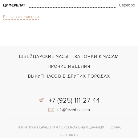
Серебро
ЦИФЕРБЛАТ
Все характеристики
Сапфировое стекло
СТЕКЛО
Дата, Хронограф
ФУНКЦИИ
Chronograph Rose Gold
МОДЕЛЬ
В наличии
СРОКИ ДОСТАВКИ
ШВЕЙЦАРСКИЕ ЧАСЫ
ЗАПОНКИ К ЧАСАМ
Коричневый
ЦВЕТ БРАСЛЕТА
ПРОЧИЕ ИЗДЕЛИЯ
Застежка с помощью шипа
ЗАСТЁЖКА
ВЫКУП ЧАСОВ В ДРУГИХ ГОРОДАХ
Римские
ЦИФРЫ
+7 (925) 111-27-44
info@frezerhouse.ru
ПОЛИТИКА ОБРАБОТКИ ПЕРСОНАЛЬНЫХ ДАННЫХ
О НАС
КОНТАКТЫ