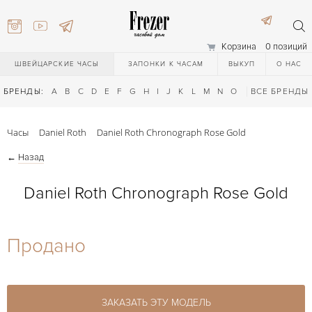
Корзина
0 позиций
ШВЕЙЦАРСКИЕ ЧАСЫ
ЗАПОНКИ К ЧАСАМ
ВЫКУП
О НАС
БРЕНДЫ:
A
B
C
D
E
F
G
H
I
J
K
L
M
N
O
P
ВСЕ БРЕНДЫ
Q
R
S
T
Часы
Daniel Roth
Daniel Roth Chronograph Rose Gold
←
Назад
Daniel Roth Chronograph Rose Gold
) 111-27-44
Продано
) 111-27-44
ЗАКАЗАТЬ ЭТУ МОДЕЛЬ