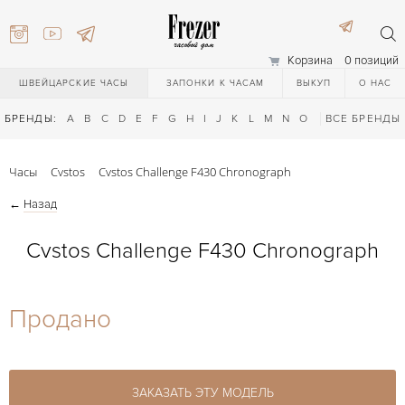
Корзина
0 позиций
ШВЕЙЦАРСКИЕ ЧАСЫ
ЗАПОНКИ К ЧАСАМ
ВЫКУП
О НАС
БРЕНДЫ:
A
B
C
D
E
F
G
H
I
J
K
L
M
N
O
P
ВСЕ БРЕНДЫ
Q
R
S
T
Часы
Cvstos
Cvstos Challenge F430 Chronograph
←
Назад
Cvstos Challenge F430 Chronograph
) 111-27-44
Продано
) 111-27-44
ЗАКАЗАТЬ ЭТУ МОДЕЛЬ