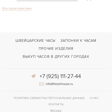
Все характеристики
Дата, Хронограф
ФУНКЦИИ
Challenge F430 Chronograph
МОДЕЛЬ
В наличии
СРОКИ ДОСТАВКИ
С документами
ВОЗМОЖНОСТИ ДОСТАВКИ
ШВЕЙЦАРСКИЕ ЧАСЫ
ЗАПОНКИ К ЧАСАМ
Черный
ЦВЕТ БРАСЛЕТА
ПРОЧИЕ ИЗДЕЛИЯ
Двойной сложности застежка
ЗАСТЁЖКА
ВЫКУП ЧАСОВ В ДРУГИХ ГОРОДАХ
+7 (925) 111-27-44
info@frezerhouse.ru
ПОЛИТИКА ОБРАБОТКИ ПЕРСОНАЛЬНЫХ ДАННЫХ
О НАС
КОНТАКТЫ
Москва,