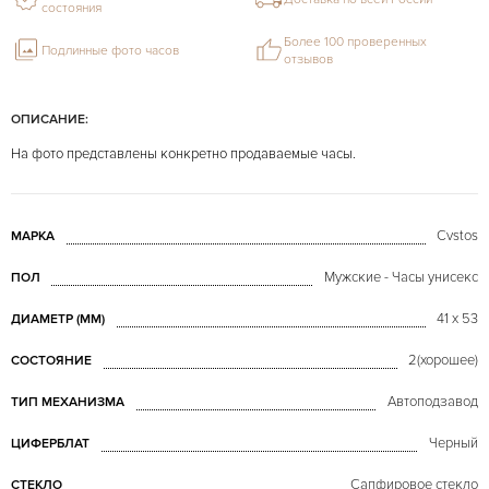
состояния
Более 100 проверенных
Подлинные фото часов
отзывов
ОПИСАНИЕ:
На фото представлены конкретно продаваемые часы.
Cvstos
МАРКА
Мужские - Часы унисекс
ПОЛ
41 х 53
ДИАМЕТР (MM)
2(хорошее)
СОСТОЯНИЕ
Автоподзавод
ТИП МЕХАНИЗМА
Черный
ЦИФЕРБЛАТ
Сапфировое стекло
СТЕКЛО