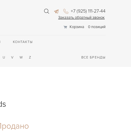
+7 (925) 111-27-44
Заказать обратный звонок
Корзина
0 позиций
П
КОНТАКТЫ
U
V
W
Z
ВСЕ БРЕНДЫ
ds
Продано