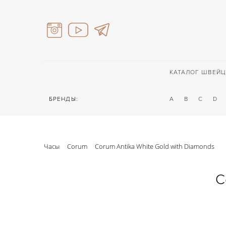
КАТАЛОГ ШВЕЙЦ
БРЕНДЫ:
A
B
C
D
Часы
Corum
Corum Antika White Gold with Diamonds
C