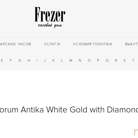
АРСКИХ ЧАСОВ
УСЛУГИ
УСЛОВИЯ ПОКУПКИ
ВЫКУ
E
F
G
H
I
J
K
L
M
N
O
P
Q
R
S
T
orum Antika White Gold with Diamon