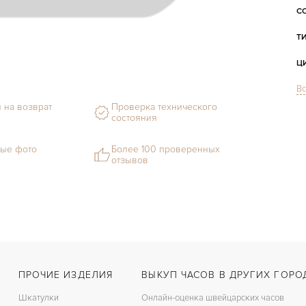
С
Т
Ц
Вс
С
 на возврат
Проверка технического
состояния
М
ые фото
Более 100 проверенных
С
отзывов
Ц
З
Ц
ПРОЧИЕ ИЗДЕЛИЯ
ВЫКУП ЧАСОВ В ДРУГИХ ГОРО
Шкатулки
Онлайн-оценка швейцарских часов