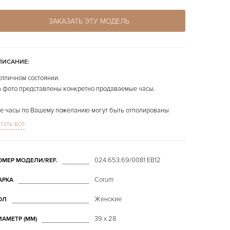
ЗАКАЗАТЬ ЭТУ МОДЕЛЬ
ПИСАНИЕ:
отличном состоянии.
 фото представлены конкретно продаваемые часы.
е часы по Вашему пожеланию могут быть отполированы
сплатно.
тать всё
024.653.69/0081 EB12
ОМЕР МОДЕЛИ/REF.
Corum
АРКА
Женские
ОЛ
39 х 28
ИАМЕТР (MM)