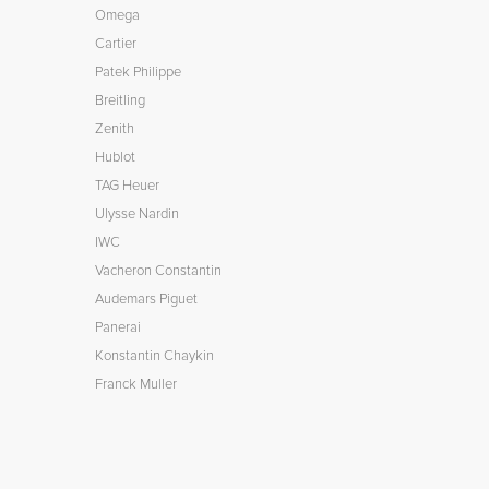
Omega
Cartier
Patek Philippe
Breitling
Zenith
Hublot
TAG Heuer
Ulysse Nardin
IWC
Vacheron Constantin
Audemars Piguet
Panerai
Konstantin Chaykin
Franck Muller