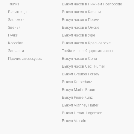
Trunks
Выкуп часов в Нижнем Новгороде
Визитницы
Выкуп часов в Казани
Застежки
Выкуп часов в Перми
Звенья
Выкуп часов в Омске
Ручки
Выкуп часов в Уфе
Коробки
Выкуп часов в Красноярске
Запчасти
Трейд-ин швейцарских часов
Прочие аксессуары
Выкуп часов в Сочи
Выкуп часов Cecil Purnell
Выкуп Greubel Forsey
Выкуп Kerbedanz
Выкуп Martin Braun
Выкуп Pierre Kunz
Выкуп Vianney Halter
Выкуп Urban Jurgensen
Выкуп Vulcain