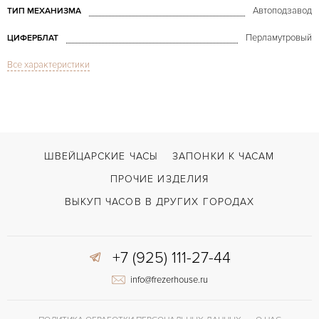
Автоподзавод
ТИП МЕХАНИЗМА
Перламутровый
ЦИФЕРБЛАТ
Все характеристики
Сапфировое стекло
СТЕКЛО
Дата
ФУНКЦИИ
Admiral's Cup Lady Steel & Diamonds MoP
МОДЕЛЬ
2010
ГОД ПРОИЗВОДСТВА
ШВЕЙЦАРСКИЕ ЧАСЫ
ЗАПОНКИ К ЧАСАМ
В наличии
СРОКИ ДОСТАВКИ
ПРОЧИЕ ИЗДЕЛИЯ
С документами, С футляром
ВОЗМОЖНОСТИ ДОСТАВКИ
ВЫКУП ЧАСОВ В ДРУГИХ ГОРОДАХ
Белый
ЦВЕТ БРАСЛЕТА
+7 (925) 111-27-44
Двойной сложности застежка
ЗАСТЁЖКА
info@frezerhouse.ru
Без цифр
ЦИФРЫ
Отделка драгоценными камнями
ПРОЧЕЕ