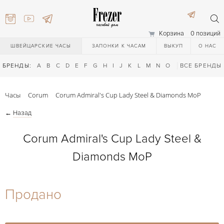
Корзина
0 позиций
ШВЕЙЦАРСКИЕ ЧАСЫ
ЗАПОНКИ К ЧАСАМ
ВЫКУП
О НАС
БРЕНДЫ:
A
B
C
D
E
F
G
H
I
J
K
L
M
N
O
P
ВСЕ БРЕНДЫ
Q
R
S
T
Часы
Corum
Corum Admiral's Cup Lady Steel & Diamonds MoP
←
Назад
Corum Admiral's Cup Lady Steel &
Diamonds MoP
) 111-27-44
Продано
) 111-27-44