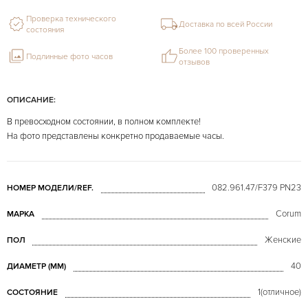
Проверка технического
Доставка по всей России
состояния
Более 100 проверенных
Подлинные фото часов
отзывов
ОПИСАНИЕ:
В превосходном состоянии, в полном комплекте!
На фото представлены конкретно продаваемые часы.
082.961.47/F379 PN23
НОМЕР МОДЕЛИ/REF.
Corum
МАРКА
Женские
ПОЛ
40
ДИАМЕТР (MM)
1(отличное)
СОСТОЯНИЕ